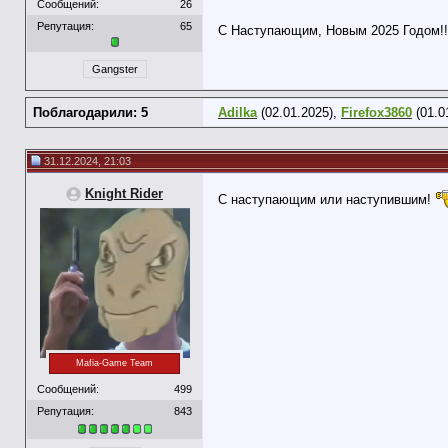
Сообщений:
26
Репутация:
65
С Наступающим, Новым 2025 Годом!
Gangster
Поблагодарили: 5
Adilka
(02.01.2025),
Firefox3860
(01.0
31.12.2024, 21:03
Knight Rider
С наступающим или наступившим!
Mafia-Game Team
Сообщений:
499
Репутация:
843