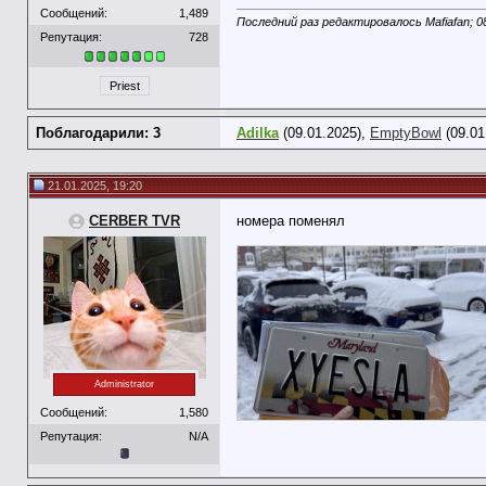
Сообщений:
1,489
Последний раз редактировалось Mafiafan; 0
Репутация:
728
Priest
Поблагодарили: 3
Adilka
(09.01.2025),
EmptyBowl
(09.01
21.01.2025, 19:20
CERBER TVR
номера поменял
Administrator
Сообщений:
1,580
Репутация:
N/A