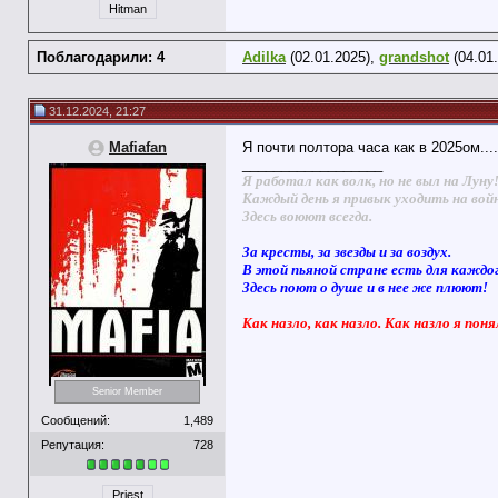
Hitman
Поблагодарили: 4
Adilka
(02.01.2025),
grandshot
(04.01
31.12.2024, 21:27
Mafiafan
Я почти полтора часа как в 2025ом...
__________________
Я работал как волк, но не выл на Луну
Каждый день я привык уходить на вой
Здесь воюют всегда.
За кресты, за звезды и за воздух.
В этой пьяной стране есть для каждо
Здесь поют о душе и в нее же плюют!
Как назло, как назло. Как назло я поня
Senior Member
Сообщений:
1,489
Репутация:
728
Priest