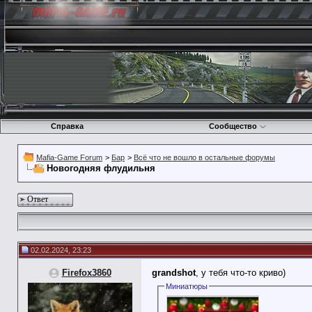
Справка
Сообщество
Mafia-Game Forum
>
Бар
>
Всё что не вошло в остальные форумы
Новогодняя флудильня
Ответ
02.02.2024, 23:23
Firefox3860
grandshot
, у тебя что-то криво)
Миниатюры