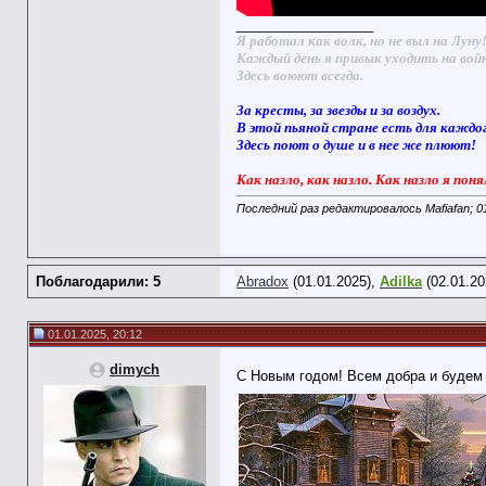
__________________
Я работал как волк, но не выл на Луну
Каждый день я привык уходить на вой
Здесь воюют всегда.
За кресты, за звезды и за воздух.
В этой пьяной стране есть для каждо
Здесь поют о душе и в нее же плюют!
Как назло, как назло. Как назло я поня
Последний раз редактировалось Mafiafan; 0
Поблагодарили: 5
Abradox
(01.01.2025),
Adilka
(02.01.20
01.01.2025, 20:12
dimych
С Новым годом! Всем добра и будем 