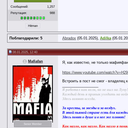
Сообщений:
1,257
Репутация:
988
Hitman
Поблагодарили: 5
Abradox
(05.01.2025),
Adilka
(05.01.20
08.01.2025, 12:40
Mafiafan
Я, как известно, не только мафияфан,
https://www.youtube.com/watch?v=H
Встроить в пост не смог - владелец 
__________________
Я работал как волк, но не выл на Луну
Каждый день я привык уходить на вой
Здесь воюют всегда.
За кресты, за звезды и за воздух.
В этой пьяной стране есть для каждо
Здесь поют о душе и в нее же плюют!
Senior Member
Как назло, как назло. Как назло я поня