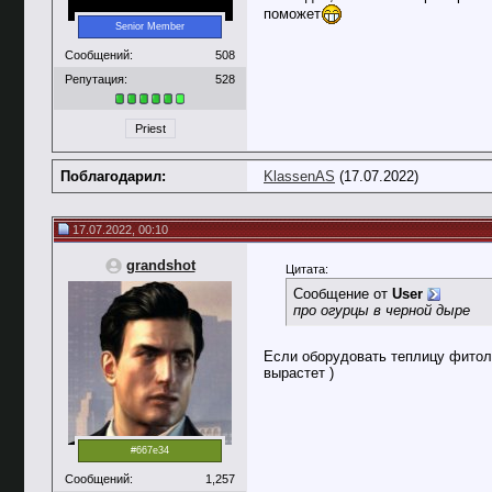
поможет
Senior Member
Сообщений:
508
Репутация:
528
Priest
Поблагодарил:
KlassenAS
(17.07.2022)
17.07.2022, 00:10
grandshot
Цитата:
Сообщение от
User
про огурцы в черной дыре
Если оборудовать теплицу фитол
вырастет )
#667e34
Сообщений:
1,257