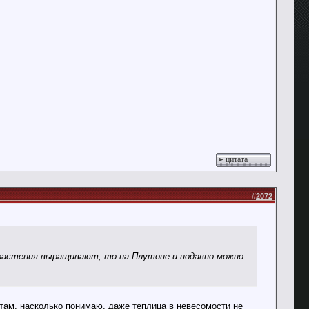
цитата
#
2072
 растения выращивают, то на Плутоне и подавно можно.
 там, насколько понимаю, даже теплица в невесомости не