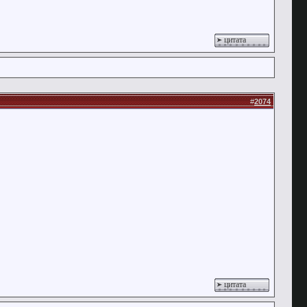
цитата
#
2074
цитата