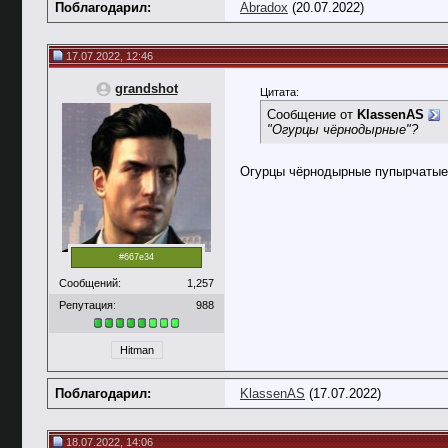
Поблагодарил:
Abradox
(20.07.2022)
17.07.2022, 12:46
grandshot
Цитата:
Сообщение от
KlassenAS
"Огурцы чёрнодырные"?
Огурцы чёрнодырные пупырчатые.
#667e34
Сообщений:
1,257
Репутация:
988
Hitman
Поблагодарил:
KlassenAS
(17.07.2022)
18.07.2022, 14:06