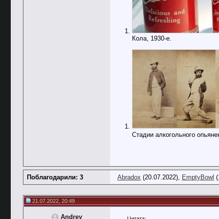
Кола, 1930-е.
Стадии алкогольного опьян
Поблагодарили: 3
Abradox
(20.07.2022),
EmptyBowl
(
21.07.2022, 20:49
Andrey
Цитата: