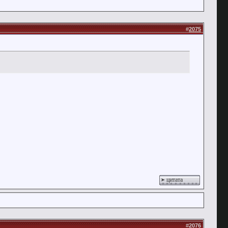
#
2075
цитата
#
2076