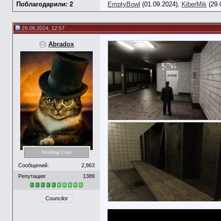
Поблагодарили: 2
EmptyBowl
(01.09.2024),
KiberMik
(29.
29.08.2024, 12:57
Abradox
Modding Crew
Сообщений:
2,863
Репутация:
1389
Councilor