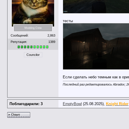
тесты
Modding Crew
Сообщений:
2,863
Репутация:
1389
Councilor
Если сделать небо темным как в ориг
Последний раз редактировалось Abradox; 2
Поблагодарили: 3
EmptyBowl
(25.08.2025),
Knight Rider
Ответ