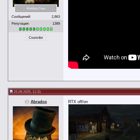
Modding Crew
Сообщений:
2,863
Репутация:
1389
Councilor
25.08.2025, 11:31
Abradox
RTX off/on