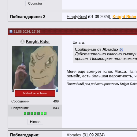
Councilor
Поблагодарили: 2
EmptyBowl
(01.09.2024),
Knight Rider
31.08.2024, 17:36
Knight Rider
Цитата:
Сообщение от
Abradox
Действительно классно смотрит
провал. Посмотрим что окажет
Меня еще волнует голос Макса. На п
ремейк, есть большая вероятность, ч
Последний раз редактировалось Knight Rider
Mafia-Game Team
Сообщений:
499
Репутация:
843
Hitman
Поблагодарил:
Abradox
(01.09.2024)