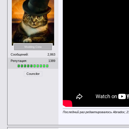
Modding Crew
Сообщений:
2,863
Репутация:
1389
Councilor
Последний раз редактировалось Abradox; 2