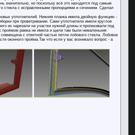
нь значительно, но поскольку всё это находится под самым
ого стекла с исправленными пропорциями и сечением. Сделал
иновых уплотнителей. Нижняя планка имела двойную функцию -
борки при проветривании. Сами уплотнители имели круглое
чего их нарезали на участки нужной длины и пропихивали под
 с проёмом рамка не имела и щели там были немаленькие.
а совмещена с ответной частью петли лобового стекла. Лобовое
ти оконного проёма.Так что если у вас возникало вопрос - а