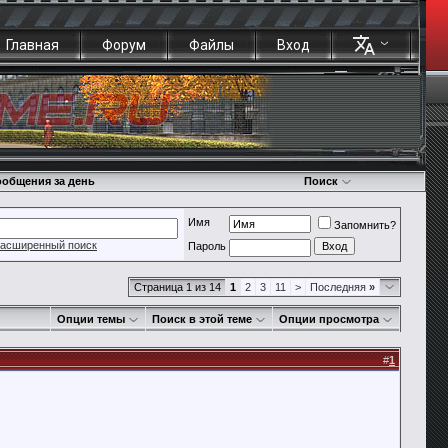
Главная
Форум
Файлы
Вход
общения за день
Поиск
Имя
Запомнить?
асширенный поиск
Пароль
Страница 1 из 14
1
2
3
11
>
Последняя
»
Опции темы
Поиск в этой теме
Опции просмотра
#
1