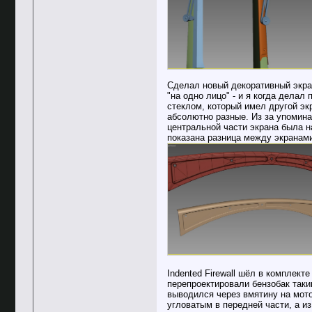
Сделал новый декоративный экран 
"на одно лицо" - и я когда дела
стеклом, который имел другой экр
абсолютно разные. Из за упомина
центральной части экрана была н
показана разница между экранами
Indented Firewall шёл в комплект
перепроектировали бензобак таки
выводился через вмятину на мото
угловатым в передней части, а и