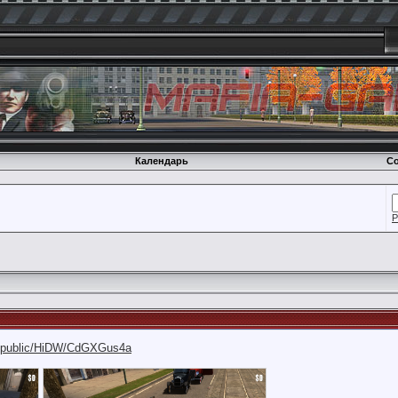
Календарь
Со
Р
ru/public/HiDW/CdGXGus4a