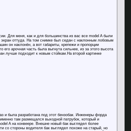
сии. Для меня, как и для большинства из вас все model A были
л экран оттуда. На том снимке был седан с наклонным лобовым
ашин он наклонён, а вот габариты, крепежи и пропорции
 его арочная часть была выгнута сильнее, из за этого высота
ан лучше подходит к новым стойкам.На второй картинке
к раз и была разработана под этот бензобак. Инженеры форда
 именно там размещался выходной патрубок, который и
odel A на конвеере. Внешне новый бак выглядел более
ти со стороны водителя бак выглядел похоже на старый, но