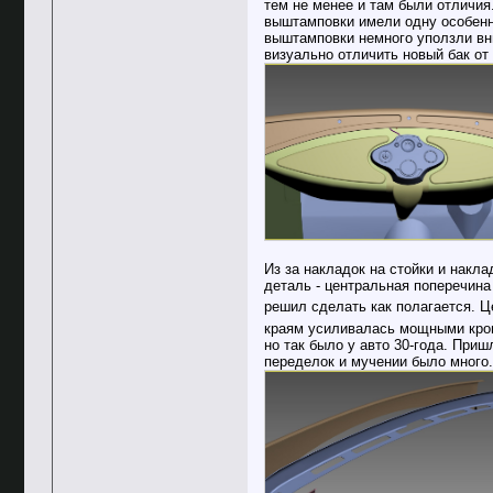
тем не менее и там были отличия
выштамповки имели одну особенно
выштамповки немного уползли вн
визуально отличить новый бак от 
Из за накладок на стойки и накл
деталь - центральная поперечина
решил сделать как полагается. 
краям усиливалась мощными крон
но так было у авто 30-года. При
переделок и мучении было много.