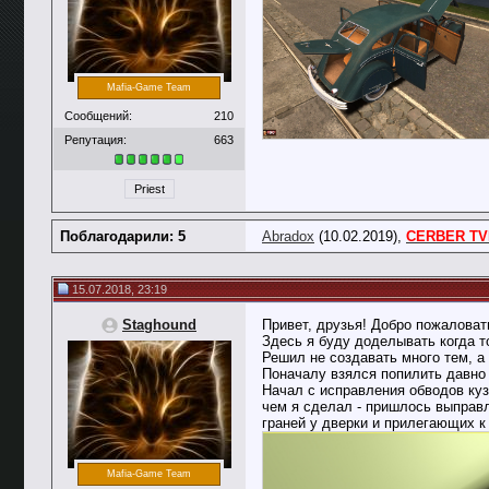
Mafia-Game Team
Сообщений:
210
Репутация:
663
Priest
Поблагодарили: 5
Abradox
(10.02.2019),
CERBER TV
15.07.2018, 23:19
Staghound
Привет, друзья! Добро пожаловат
Здесь я буду доделывать когда т
Решил не создавать много тем, а 
Поначалу взялся попилить давно 
Начал с исправления обводов куз
чем я сделал - пришлось выправл
граней у дверки и прилегающих к 
Mafia-Game Team