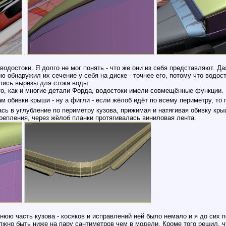
одостоки. Я долго не мог понять - что же они из себя представляют. 
 обнаружил их сечение у себя на диске - точнее его, потому что водост
лись вырезы для стока воды.
о, как и многие детали Форда, водостоки имели совмещённые функции. 
обивки крыши - ну а фигли - если жёлоб идёт по всему периметру, то 
ь в углубление по периметру кузова, прижимая и натягивая обивку крыш
крепления, через жёлоб планки протягивалась виниловая лента.
юю часть кузова - косяков и исправлений ней было немало и я до сих п
лжно быть ниже на пару сантиметров чем в модели. Кроме того решил, чт