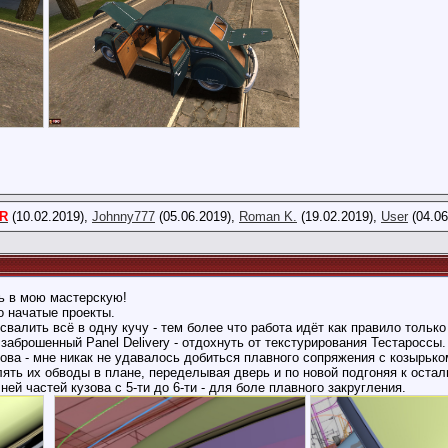
R
(10.02.2019),
Johnny777
(05.06.2019),
Roman K.
(19.02.2019),
User
(04.06
ь в мою мастерскую!
о начатые проекты.
свалить всё в одну кучу - тем более что работа идёт как правило тольк
заброшенный Panel Delivery - отдохнуть от текстурирования Тестароссы.
ова - мне никак не удавалось добиться плавного сопряжения с козырько
ять их обводы в плане, переделывая дверь и по новой подгоняя к оста
ней частей кузова с 5-ти до 6-ти - для боле плавного закругления.