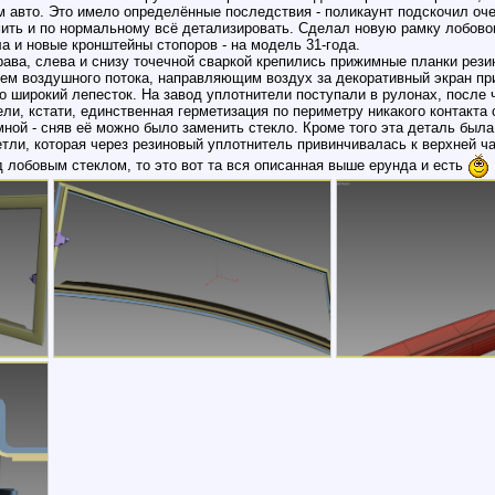
м авто. Это имело определённые последствия - поликаунт подскочил оче
мить и по нормальному всё детализировать. Сделал новую рамку лобов
а и новые кронштейны стопоров - на модель 31-года.
рава, слева и снизу точечной сваркой крепились прижимные планки рез
ем воздушного потока, направляющим воздух за декоративный экран при
о широкий лепесток. На завод уплотнители поступали в рулонах, после 
ли, кстати, единственная герметизация по периметру никакого контакта
ной - сняв её можно было заменить стекло. Кроме того эта деталь был
тли, которая через резиновый уплотнитель привинчивалась к верхней час
ад лобовым стеклом, то это вот та вся описанная выше ерунда и есть