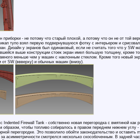
приборки - не потому что старый плохой, а потому что он не от той вер
л пикап тупо взял первую подвернувшуюся фотку с интерьером и срисова
ан. Дизайн у экранов был одинаковый, если не считать того что у SW м
вшейся выше конструкции стоек экран имел большую толщину, кроме того
амного меньше чем у машин с наклонным стеклом. Кроме того новый экр
 от SW (ввверху) и обычных машин (внизу).
е с Indented Firewall Tank - собственно новая перегородка с вмятиной ка
м образом, чтобы топливо собиралось в правом переднем нижнем углу -
рной перегородке. Это позволило обойти законодательство и оставить m
з за асимметричности смотрелся несколько скособоченным. В задней час