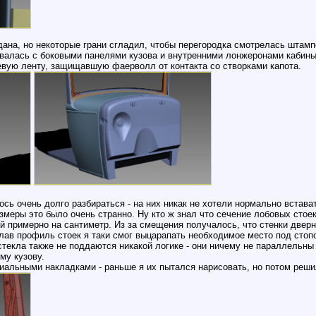
седана, но некоторые грани сгладил, чтобы перегородка смотрелась шта
валась с боковыми панелями кузова и внутренними лонжеронами кабины.
евую ленту, защищавшую фаерволл от контакта со створками капота.
ось очень долго разбираться - на них никак не хотели нормально встава
меры это было очень странно. Ну кто ж знал что сечение лобовых стоек 
й примерно на сантиметр. Из за смещения получалось, что стенки двер
лав профиль стоек я таки смог выцарапать необходимое место под стоп
стекла также не поддаются никакой логике - они ничему не параллельны
му кузову.
иальными накладками - раньше я их пытался нарисовать, но потом реши