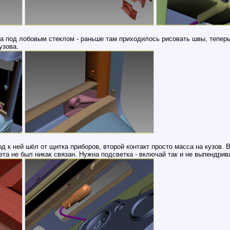
 под лобовым стеклом - раньше там приходилось рисовать швы, теперь
узова.
од к ней шёл от щитка приборов, второй контакт просто масса на кузов.
а не был никак связан. Нужна подсветка - включай так и не выпендрив