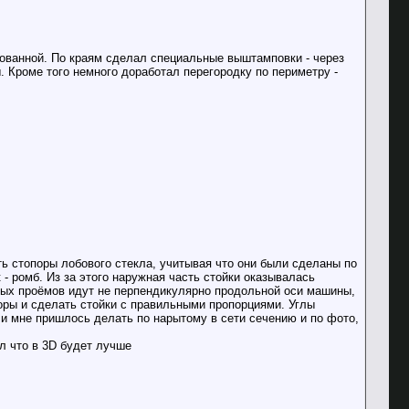
мпованной. По краям сделал специальные выштамповки - через
 Кроме того немного доработал перегородку по периметру -
ть стопоры лобового стекла, учитывая что они были сделаны по
- ромб. Из за этого наружная часть стойки оказывалась
ных проёмов идут не перпендикулярно продольной оси машины,
оры и сделать стойки с правильными пропорциями. Углы
 и мне пришлось делать по нарытому в сети сечению и по фото,
л что в 3D будет лучше