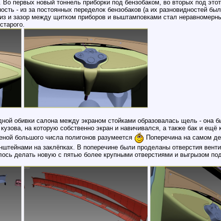
. Во первых новый тоннель приборки под бензобаком, во вторых под это
сть - из за постоянных переделок бензобаков (а их разновидностей был
из и зазор между щитком приборов и выштамповками стал неравномерным
старого.
адной обивки салона между экраном стойками образовалась щель - она б
 кузова, на которую собственно экран и навичивался, а также бак и ещё
Ценой большого числа полигонов разумеется
Поперечина на самом де
штейнами на заклёпках. В поперечине были проделаны отверстия вентил
шлось делать новую с пятью более крупными отверстиями и выгрызом под