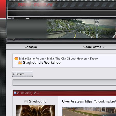
Справка
Сообщество
Mafia-Game Forum
>
Mafia: The City Of Lost Heaven
>
Гараж
Staghound's Workshop
Ответ
20.03.2018, 22:57
Staghound
Ulver Airsteam
https://cloud.mail.