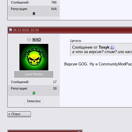
Сообщений:
766
Репутация:
N/A
28.12.2019, 22:19
MAD
Цитата:
Сообщение от
Tosyk
а что за версия? стим? или ка
Версия GOG. Ну и CommunityModPack 
Junior Member
Сообщений:
17
Репутация:
28
Detective
Ответ