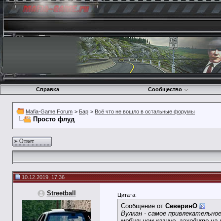
Справка
Сообщество
Mafia-Game Forum
>
Бар
>
Всё что не вошло в остальные форумы
Просто флуд
Ответ
10.12.2019, 17:36
Streetball
Цитата:
Сообщение от
СеверинО
Вулкан - самое привлекательно
мобильном казино, заходите на