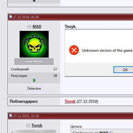
27.12.2019, 00:35
MAD
Tosyk
,
Junior Member
Сообщений:
17
Репутация:
28
Detective
Поблагодарил:
Tosyk
(27.12.2019)
27.12.2019, 10:18
Tosyk
Цитата: