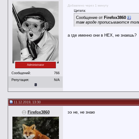
Добавлено через 1 минуту
Цитата:
Сообщение от
Firefox3860
там вроде прописываются тольк
а где именно они в HEX, не знаешь?
Administrator
Сообщений:
766
Репутация:
N/A
11.12.2019, 13:30
Firefox3860
ээ не, не знаю