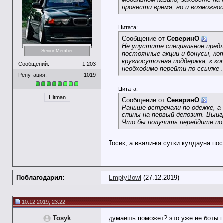
провести время, но и возможно
Цитата:
Сообщение от
СеверинО
Не упустите специальное предл
Senior Member
постоянные акции и бонусы, к
круглосуточная поддержка, к к
Сообщений:
1,203
необходимо перейти по ссылке
Репутация:
1019
Цитата:
Hitman
Сообщение от
СеверинО
Раньше встречали по одежке, а 
спины на первый депозит. Выи
Что бы получить перейдите по
Тосик, а ввали-ка сутки кулдауна по
Поблагодарил:
EmptyBowl
(27.12.2019)
10.12.2019, 23:22
Tosyk
думаешь поможет? это уже не боты 