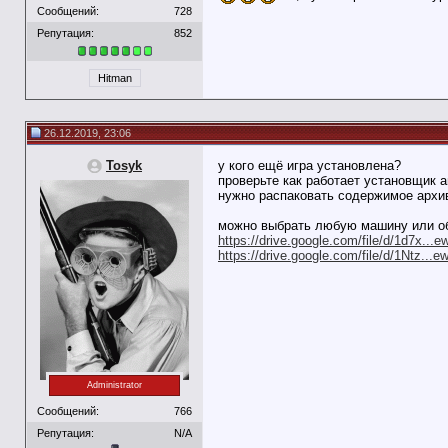
Сообщений:
728
Репутация:
852
Hitman
26.12.2019, 23:06
Tosyk
у кого ещё игра установлена?
проверьте как работает установщик а
нужно распаковать содержимое архива 
можно выбрать любую машину или о
https://drive.google.com/file/d/1d7x...
https://drive.google.com/file/d/1Ntz...
Administrator
Сообщений:
766
Репутация:
N/A