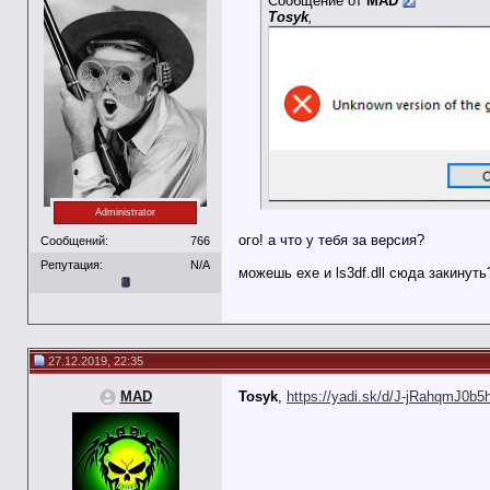
Сообщение от
MAD
Tosyk
,
Administrator
ого! а что у тебя за версия?
Сообщений:
766
Репутация:
N/A
можешь exe и ls3df.dll сюда закинуть
27.12.2019, 22:35
MAD
Tosyk
,
https://yadi.sk/d/J-jRahqmJ0b5