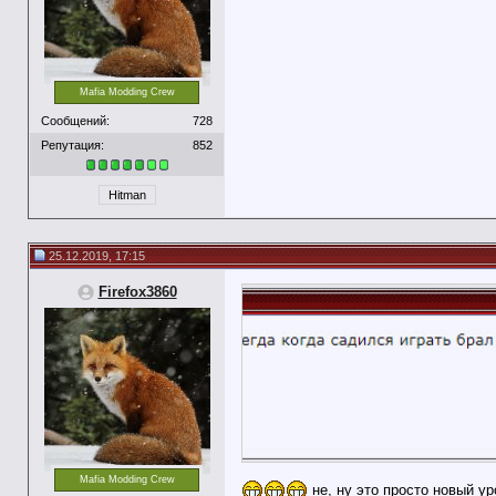
Mafia Modding Crew
Сообщений:
728
Репутация:
852
Hitman
25.12.2019, 17:15
Firefox3860
Mafia Modding Crew
не, ну это просто новый у