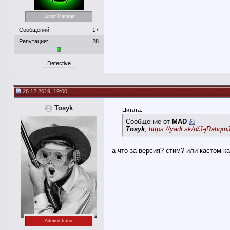
Junior Member
Сообщений:
17
Репутация:
28
Detective
28.12.2019, 19:00
Tosyk
Цитата:
Сообщение от
MAD
Tosyk
,
https://yadi.sk/d/J-jRahq
а что за версия? стим? или кастом ка
Administrator