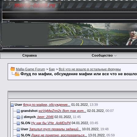
Справка
Сообщество
Mafia-Game Forum
>
Бар
>
Всё что не вошло в остальные форумы
Флуд по мафии, обсуждение мафии или все что не вошл
User
Флуд по мафии, обсуждение...
01.01.2022,
13:39
grandshot
wzVqMwZnn2s Вот так вот...
02.01.2022,
00:07
dimych
:beer: 2046
02.01.2022,
11:45
SLON
Ну как бы VHe_AoMDsP4
04.01.2022,
03:45
User
Запилил тут провалы заданий...
10.01.2022,
19:48
SLON
Даже не понятно, восторгаться...
13.01.2022,
05:59