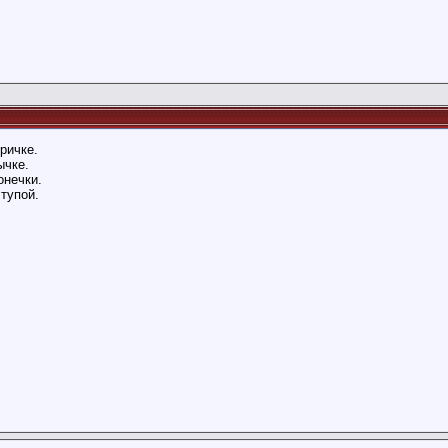
ричке.
ычке.
онечки.
тупой.