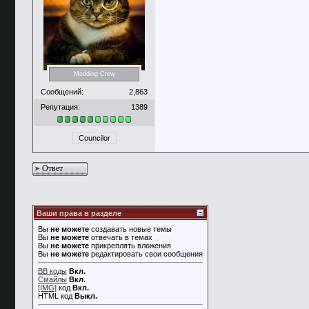
Modding Crew
Сообщений:
2,863
Репутация:
1389
Councilor
Ответ
Ваши права в разделе
Вы
не можете
создавать новые темы
Вы
не можете
отвечать в темах
Вы
не можете
прикреплять вложения
Вы
не можете
редактировать свои сообщения
BB коды
Вкл.
Смайлы
Вкл.
[IMG]
код
Вкл.
HTML код
Выкл.