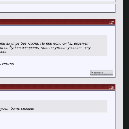
#
17
ть внутрь без ключа. Но при если он НЕ возьмет
ка он будет говорить, что не умеет угонять эту
ний!
ь стекло
цитата
#
18
 будет бить стекло