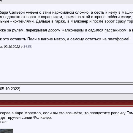
о бара Сальери
живым
с этим наркоманом сложно, а сесть к нему в машин
я недалеко от ворот с охранником, прямо на этой стороне, оббеги сзади
льные - коктейлями. Дальше в гараж, в Фалконер и после ворот сразу то
.
 уже за рулем, перекрывая дорогу Фалконером и садился пассажиром, а 
ак это оставить Поли в вагоне метро, а самому остаться на платформе!
x; 02.10.2022 в
14:58
.
05.10.2022)
сарае в баре Морелло, если вы его возьмёте, то пропустите реплику Том
удет вручен синий Фолканер.
 же.