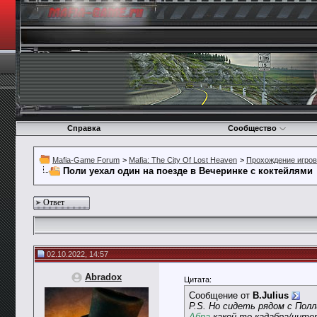
Справка
Сообщество
Mafia-Game Forum
>
Mafia: The City Of Lost Heaven
>
Прохождение игро
Поли уехал один на поезде в Вечеринке с коктейлями
Ответ
02.10.2022, 14:57
Abradox
Цитата:
Сообщение от
B.Julius
P.S. Но сидеть рядом с Полл
Абра
какой то кадабра/чите