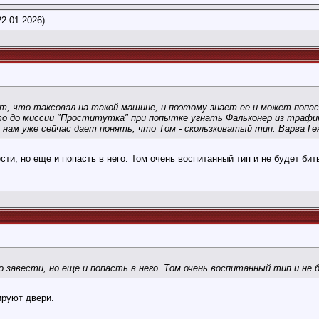
2.01.2026)
ит, что таксовал на такой машине, и поэтому знает ее и может попас
то до миссии "Проститутка" при попытке угнать Фальконер из трафи
а нам уже сейчас дает понять, что Том - скользковатый тип. Варва Ге
ти, но еще и попасть в него. Том очень воспитанный тип и не будет бит
 завести, но еще и попасть в него. Том очень воспитанный тип и не
ируют двери.