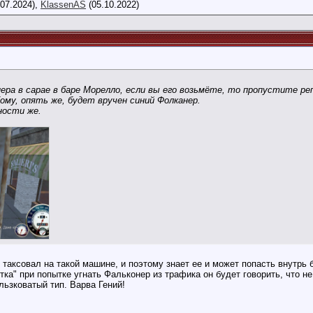
07.2024),
KlassenAS
(05.10.2022)
ера в сарае в баре Морелло, если вы его возьмёте, то пропустите ре
Тому, опять же, будет вручен синий Фолканер.
ности же.
о таксовал на такой машине, и поэтому знает ее и может попасть внутрь
ка" при попытке угнать Фальконер из трафика он будет говорить, что не
ользковатый тип. Варва Гений!