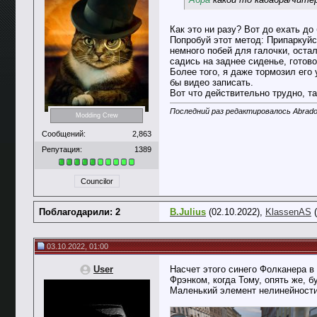
Как это ни разу? Вот до ехать д
Попробуй этот метод: Припаркуйс
немного побей для галочки, оста
садись на заднее сиденье, готово
Более того, я даже тормозил его
бы видео записать.
Вот что действительно трудно, т
Последний раз редактировалось Abrado
Modding Crew
Сообщений:
2,863
Репутация:
1389
Councilor
Поблагодарили: 2
B.Julius
(02.10.2022),
KlassenAS
(
03.10.2022, 01:00
User
Насчет этого синего Фолканера в 
Фрэнком, когда Тому, опять же, б
Маленький элемент нелинейности