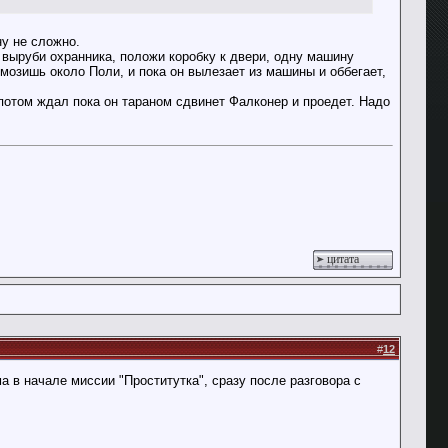
у не сложно.
, выруби охранника, положи коробку к двери, одну машину
рмозишь около Поли, и пока он вылезает из машины и оббегает,
потом ждал пока он тараном сдвинет Фалконер и проедет. Надо
цитата
#
12
а в начале миссии "Проститутка", сразу после разговора с