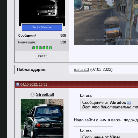
Senior Member
Сообщений:
508
Репутация:
528
Priest
Поблагодарил:
ruslan13
(07.03.2023)
04.10.2022, 16:31
Streetball
Цитата:
Сообщение от
Abradox
Вот что действительно тру
Надо зайти с ним в вагон, подожд
__________________
Цитата:
Сообщение от
Viper