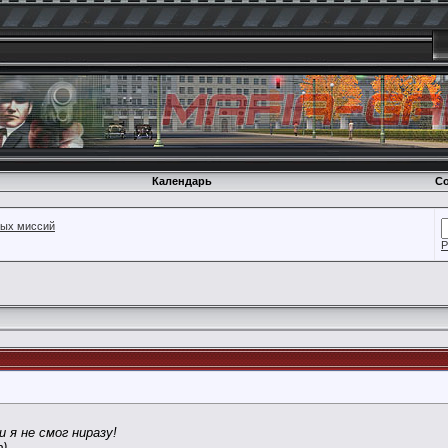
Календарь
Со
вых миссий
Р
и я не смог ниразу!
р)