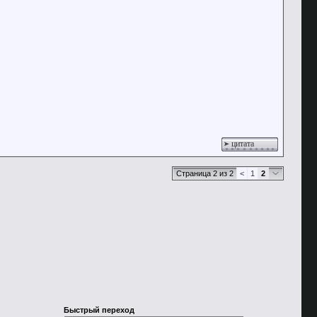
цитата
Страница 2 из 2
<
1
2
Быстрый переход