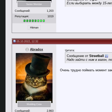
Если выбирать между 15-лет
Senior Member
Сообщений:
1,203
Репутация:
1019
Hitman
05.10.2022, 12:32
Abradox
Цитата:
Сообщение от
Streetball
Надо зайти с ним в вагон, 
Очень трудно поймать момент зак
Modding Crew
Сообщений:
2,863