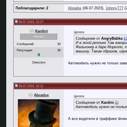
Поблагодарили: 2
Abradox
(06.07.2023),
Johnny777
(2
06.07.2023, 15:27
Kardini
Цитата:
Member
Сообщение от
AngryBabka
И в этой реплике Том говор
Сообщений:
30
Фальконер в баре Морелло, 
Репутация:
36
машину. Таким образом, игр
Detective
Автомобиль нужно не только завес
06.07.2023, 16:12
Abradox
Цитата:
Сообщение от
Kardini
Автомобиль нужно не только
А все водители в траффике блок