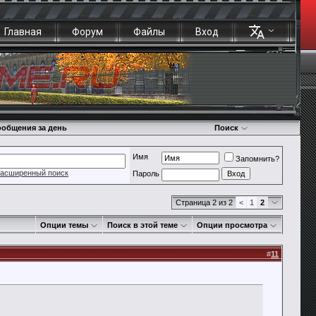
Главная
Форум
Файлы
Вход
общения за день
Поиск
Имя
Запомнить?
асширенный поиск
Пароль
Страница 2 из 2
<
1
2
Опции темы
Поиск в этой теме
Опции просмотра
#
11