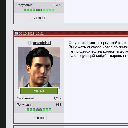
Репутация:
1389
Councilor
05.10.2022, 16:21
grandshot
Он уехать смог в городской элект
Выбежать сначала хотел по прив
Не придется вслед колесить до к
На следующей сойдёт, парень не 
#667e34
Сообщений:
1,257
Репутация:
988
Hitman