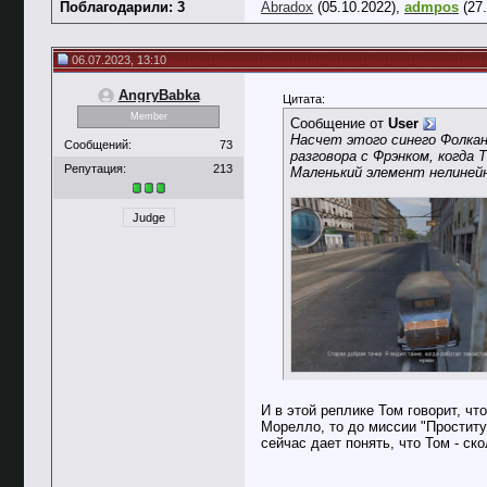
Поблагодарили: 3
Abradox
(05.10.2022),
admpos
(27.
06.07.2023, 13:10
AngryBabka
Цитата:
Member
Сообщение от
User
Насчет этого синего Фолкан
Сообщений:
73
разговора с Фрэнком, когда 
Репутация:
213
Маленький элемент нелиней
Judge
И в этой реплике Том говорит, чт
Морелло, то до миссии "Проститут
сейчас дает понять, что Том - ск