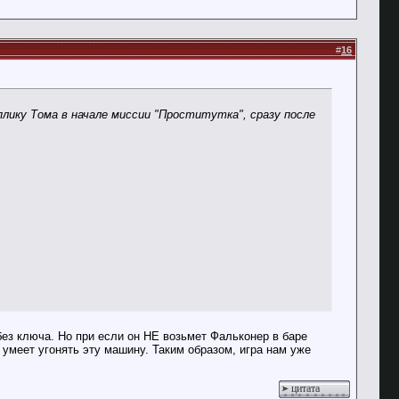
#
16
плику Тома в начале миссии "Проститутка", сразу после
 без ключа. Но при если он НЕ возьмет Фальконер в баре
 умеет угонять эту машину. Таким образом, игра нам уже
цитата