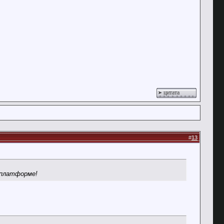
цитата
#
13
 платформе!