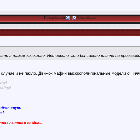
Предыдушая
Следующая
ить в таком качестве. Интересно, это бы сильно влияло на произво
 случае и не пахло. Движок мафии высокополигональные модели оччччч
1
уну!
войну!
ждого кнут.
ют!
понял слишком поздно...