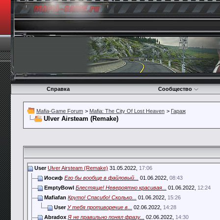
Справка
Сообщество
Mafia-Game Forum
>
Mafia: The City Of Lost Heaven
>
Гараж
Ulver Airsteam (Remake)
User
Ulver Airsteam (Remake)
31.05.2022,
17:06
Иосиф
Его бы вообще в файловый...
01.06.2022,
08:43
EmptyBowl
Блестяще! Невероятно красивая...
01.06.2022,
12:24
Mafiafan
Круто! Спасибо! Сколько...
01.06.2022,
15:26
User
У тебя противоречие в...
02.06.2022,
14:28
Abradox
Я не правильно понял фразу...
02.06.2022,
14:30