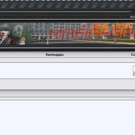
Календарь
Со
Р