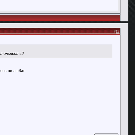
#
11
дительность?
ень не любит.