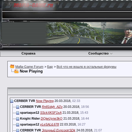
Справка
Сообщество
Mafia-Game Forum
>
Бар
>
Всё что не вошло в остальные форумы
Now Playing
CERBER TVR
Now Playing
20.03.2018,
02:33
CERBER TVR
Rn81dqh_AZo
20.03.2018,
18:56
spartaque12
SSckXKSF1xA
21.03.2018,
15:43
Knight Rider
DQjwUyne3kQ
21.03.2018,
16:44
spartaque12
yLeSALiL678
22.03.2018,
16:27
CERBER TVR
Эпичный EvncootrSDk
24.03.2018,
21:07