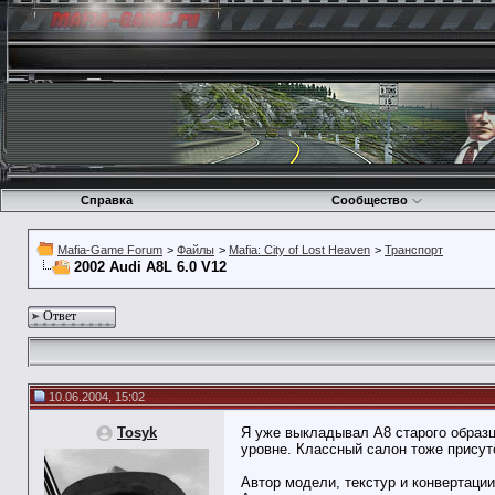
Справка
Сообщество
Mafia-Game Forum
>
Файлы
>
Mafia: City of Lost Heaven
>
Транспорт
2002 Audi A8L 6.0 V12
Ответ
10.06.2004, 15:02
Tosyk
Я уже выкладывал А8 старого образц
уровне. Классный салон тоже присутс
Автор модели, текстур и конвертации