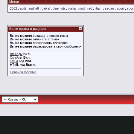
Метки
2002
,
audi
,
audi a8
,
baikal
,
blue
,
gtr
,
mafia
,
mod
,
red
,
rham
,
sedan
,
sport
,
spor
Ваши права в разделе
Вы
не можете
создавать новые темы
Вы
не можете
отвечать в темах
Вы
не можете
прикреплять вложения
Вы
не можете
редактировать свои сообщения
BB коды
Вкл.
Смайлы
Вкл.
[IMG]
код
Вкл.
HTML код
Выкл.
Правила форума