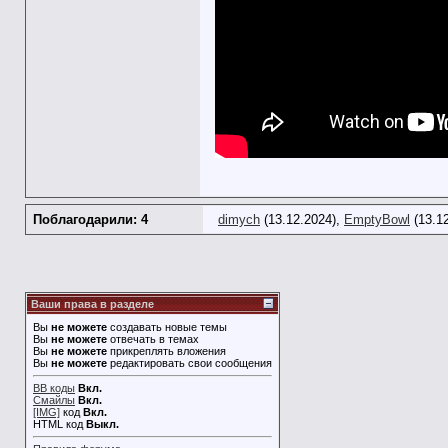
Поблагодарили: 4
dimych
(13.12.2024),
EmptyBowl
(13.1
Ваши права в разделе
Вы
не можете
создавать новые темы
Вы
не можете
отвечать в темах
Вы
не можете
прикреплять вложения
Вы
не можете
редактировать свои сообщения
BB коды
Вкл.
Смайлы
Вкл.
[IMG]
код
Вкл.
HTML код
Выкл.