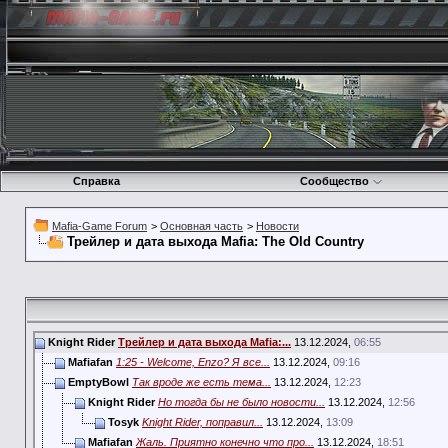
Справка
Сообщество
Mafia-Game Forum
>
Основная часть
>
Новости
Трейлер и дата выхода Mafia: The Old Country
Knight Rider
Трейлер и дата выхода Mafia:...
13.12.2024,
06:55
Mafiafan
1:25 - Welcome, Enzo? Я все...
13.12.2024,
09:16
EmptyBowl
Так вроде же есть тема...
13.12.2024,
12:23
Knight Rider
Но тогда бы не было новости...
13.12.2024,
12:56
Tosyk
Knight Rider, поправил...
13.12.2024,
13:09
Mafiafan
Жаль. Приятно конечно что про...
13.12.2024,
18:51