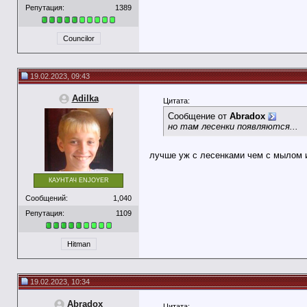
Репутация:
1389
Councilor
19.02.2023, 09:43
Adilka
Цитата:
Сообщение от
Abradox
но там лесенки появляются...
лучше уж с лесенками чем с мылом 
КАУНТАЧ ENJOYER
Сообщений:
1,040
Репутация:
1109
Hitman
19.02.2023, 10:34
Abradox
Цитата: