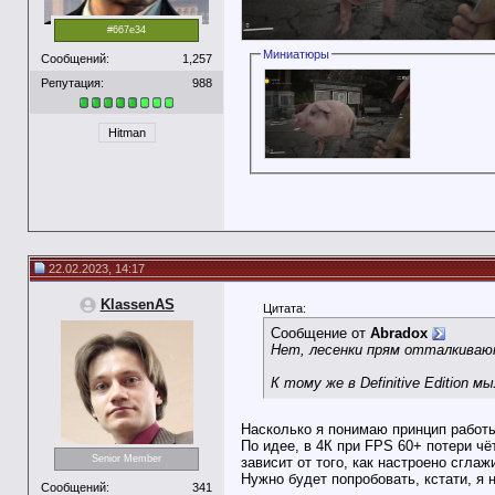
#667e34
Миниатюры
Сообщений:
1,257
Репутация:
988
Hitman
22.02.2023, 14:17
KlassenAS
Цитата:
Сообщение от
Abradox
Нет, лесенки прям отталкивают
К тому же в Definitive Edition м
Насколько я понимаю принцип работы
По идее, в 4К при FPS 60+ потери чё
Senior Member
зависит от того, как настроено сгла
Нужно будет попробовать, кстати, я 
Сообщений:
341