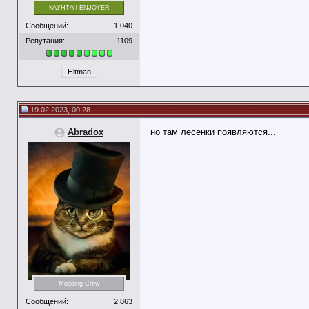
КАУНТАЧ ENJOYER
Сообщений:
1,040
Репутация:
1109
Hitman
19.02.2023, 00:28
Abradox
но там лесенки появляются...
Modding Crew
Сообщений:
2,863