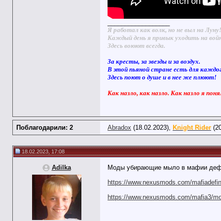
__________________
Я работал как волк, но не выл на Луну
Каждый день я привык уходить на вой
Здесь воюют всегда.
За кресты, за звезды и за воздух.
В этой пьяной стране есть для каждо
Здесь поют о душе и в нее же плюют!
Как назло, как назло. Как назло я поня
Поблагодарили: 2
Abradox
(18.02.2023),
Knight Rider
(20
18.02.2023, 17:08
Adilka
Моды убирающие мыло в мафии деф
https://www.nexusmods.com/mafiadefin.
https://www.nexusmods.com/mafia3/mod