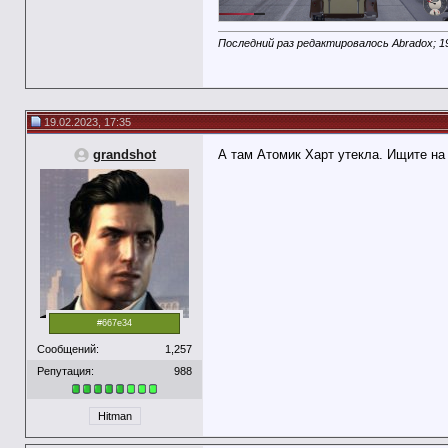
Последний раз редактировалось Abradox; 1
19.02.2023, 17:35
grandshot
А там Атомик Харт утекла. Ищите на 
#667e34
Сообщений:
1,257
Репутация:
988
Hitman