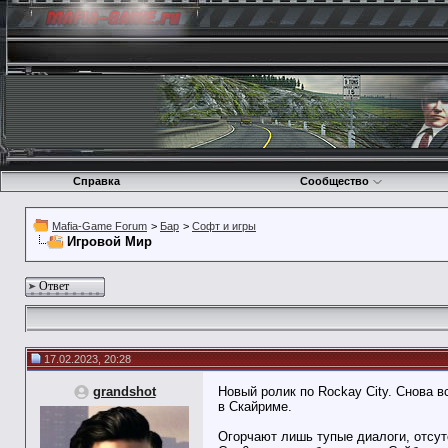
Справка
Сообщество
Mafia-Game Forum
>
Бар
>
Софт и игры
Игровой Мир
Ответ
17.02.2023, 20:28
grandshot
Новый ролик по Rockay City. Снова 
в Скайриме.
Огорчают лишь тупые диалоги, отсут