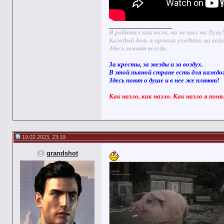
__________________
Я работал как волк, но не выл на Луну
Каждый день я привык уходить на вой
Здесь воюют всегда.
За кресты, за звезды и за воздух.
В этой пьяной стране есть для каждо
Здесь поют о душе и в нее же плюют!
Как назло, как назло. Как назло я поня
19.02.2023, 23:19
grandshot