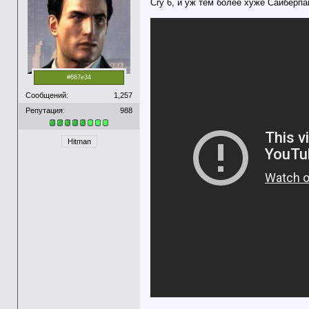
Cry 6, и уж тем более хуже Сайберпа
#667e34
Сообщений:
1,257
Репутация:
988
Hitman