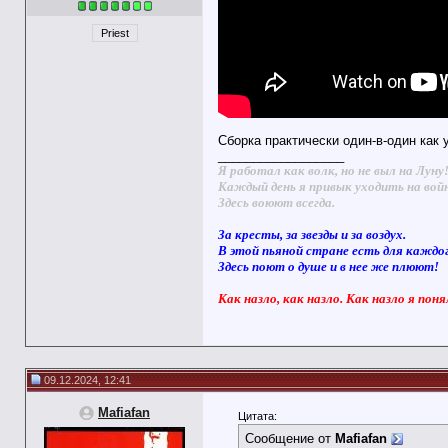
Priest
Cборка практически один-в-один как 
__________________
Я работал как волк, но не выл на Луну
Каждый день я привык уходить на вой
Здесь воюют всегда.
За кресты, за звезды и за воздух.
В этой пьяной стране есть для каждо
Здесь поют о душе и в нее же плюют!
Как назло, как назло. Как назло я поня
09.12.2024, 12:41
Mafiafan
Цитата:
Сообщение от
Mafiafan