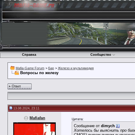
Справка
Сообщество
Mafia-Game Forum
>
Бар
>
Железо и мультимедия
Вопросы по железу
Ответ
13.08.2024, 23:11
Mafiafan
Цитата:
Сообщение от
dimych
Хотелось бы выяснить про биос
CMOS) путем путем вытаскиван