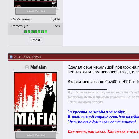
Senior Member
Сообщений:
1,489
Репутация:
728
Priest
23.11.2024, 09:58
Mafiafan
Сделал себе небольшой подарок на п
все так кипятком писались тогда, и п
Вторая машинка на G4560 + H110 + 1
__________________
Я работал как волк, но не выл на Луну
Каждый день я привык уходить на вой
Здесь воюют всегда.
За кресты, за звезды и за воздух.
В этой пьяной стране есть для каждо
Здесь поют о душе и в нее же плюют!
Как назло, как назло. Как назло я поня
Senior Member