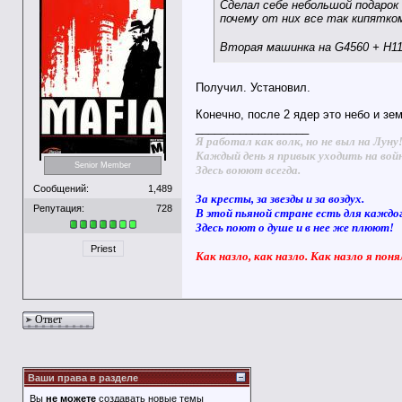
Сделал себе небольшой подарок
почему от них все так кипятком
Вторая машинка на G4560 + H11
Получил. Установил.
Конечно, после 2 ядер это небо и зем
__________________
Я работал как волк, но не выл на Луну
Каждый день я привык уходить на вой
Senior Member
Здесь воюют всегда.
Сообщений:
1,489
За кресты, за звезды и за воздух.
Репутация:
728
В этой пьяной стране есть для каждо
Здесь поют о душе и в нее же плюют!
Priest
Как назло, как назло. Как назло я поня
Ответ
Ваши права в разделе
Вы
не можете
создавать новые темы