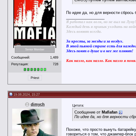
По идее да, но для верности сбрось 
__________________
Я работал как волк, но не выл на Луну
Каждый день я привык уходить на вой
Здесь воюют всегда.
За кресты, за звезды и за воздух.
В этой пьяной стране есть для каждо
Senior Member
Здесь поют о душе и в нее же плюют!
Сообщений:
1,489
Как назло, как назло. Как назло я поня
Репутация:
728
Priest
19.08.2024, 15:27
dimych
Цитата:
Сообщение от
Mafiafan
По идее да, но для верности сб
Похоже, что просто вынуть батарейку
говориться о том, что джампер-блок