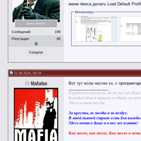
меню биоса делать Load Default Profi
Миниатюры
Senior Member
Сообщений:
199
Репутация:
88
Gangster
21.08.2024, 06:34
Mafiafan
Вот тут если честно хз, с проприета
__________________
Я работал как волк, но не выл на Луну
Каждый день я привык уходить на вой
Здесь воюют всегда.
За кресты, за звезды и за воздух.
В этой пьяной стране есть для каждо
Здесь поют о душе и в нее же плюют!
Как назло, как назло. Как назло я поня