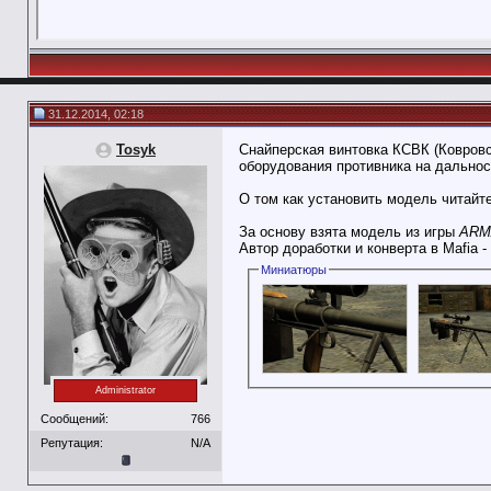
31.12.2014, 02:18
Tosyk
Снайперская винтовка КСВК (Ковровс
оборудования противника на дальнос
О том как установить модель читайт
За основу взята модель из игры
ARM
Автор доработки и конверта в Mafia -
Миниатюры
Administrator
Сообщений:
766
Репутация:
N/A