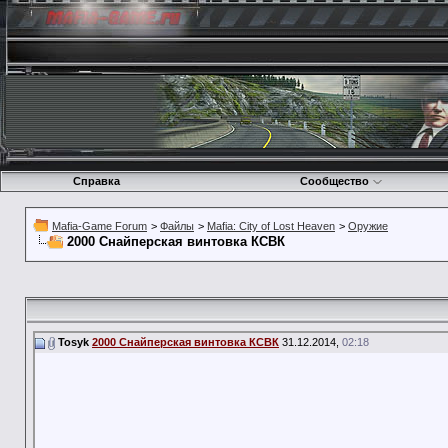
Справка
Сообщество
Mafia-Game Forum
>
Файлы
>
Mafia: City of Lost Heaven
>
Оружие
2000 Снайперская винтовка КСВК
Tosyk
2000 Снайперская винтовка КСВК
31.12.2014,
02:18