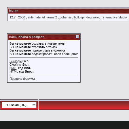
Метки
12.7
,
2000
,
anti-materiel
,
arma 2
,
bohemia
,
bullpup
,
degtyarev
,
interactive studio
Ваши права в разделе
Вы
не можете
создавать новые темы
Вы
не можете
отвечать в темах
Вы
не можете
прикреплять вложения
Вы
не можете
редактировать свои сообщения
BB коды
Вкл.
Смайлы
Вкл.
[IMG]
код
Вкл.
HTML код
Выкл.
Правила форума