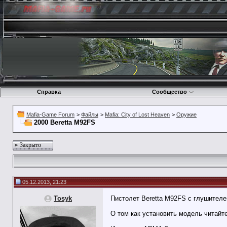
Справка
Сообщество
Mafia-Game Forum
>
Файлы
>
Mafia: City of Lost Heaven
>
Оружие
2000 Beretta M92FS
Закрыто
05.12.2013, 21:23
Tosyk
Пистолет Beretta M92FS с глушителе
О том как установить модель читайт