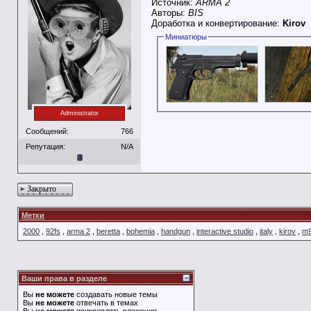
Источник:
ARMA 2
Авторы:
BIS
Доработка и конвертирование:
Kirov
Миниатюры
Administrator
Сообщений:
766
Репутация:
N/A
Закрыто
Метки
2000
,
92fs
,
arma 2
,
beretta
,
bohemia
,
handgun
,
interactive studio
,
italy
,
kirov
,
m9
Ваши права в разделе
Вы
не можете
создавать новые темы
Вы
не можете
отвечать в темах