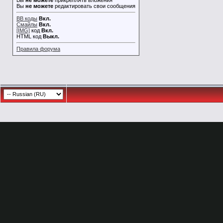
Вы
не можете
прикреплять вложения
Вы
не можете
редактировать свои сообщения
BB коды
Вкл.
Смайлы
Вкл.
[IMG]
код
Вкл.
HTML код
Выкл.
Правила форума