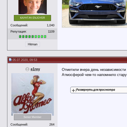
КАУНТАЧ ENJOYER
Сообщений:
1,040
Репутация:
1109
Hitman
05.07.2020, 09:53
e1rey
Отметили вчера день независимост
Атмосферой чем-то напомнило старую
Развернуть для просмотра
Senior Member
Сообщений:
264