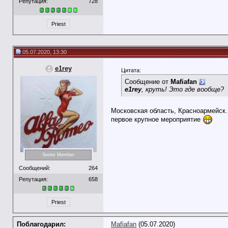
Репутация:
728
Priest
05.07.2020, 13:30
e1rey
Цитата:
Сообщение от
Mafiafan
e1rey
, круть! Это где вообще?
Московская область, Красноармейск.
первое крупное мероприятие
Senior Member
Сообщений:
264
Репутация:
658
Priest
Поблагодарил:
Mafiafan
(05.07.2020)