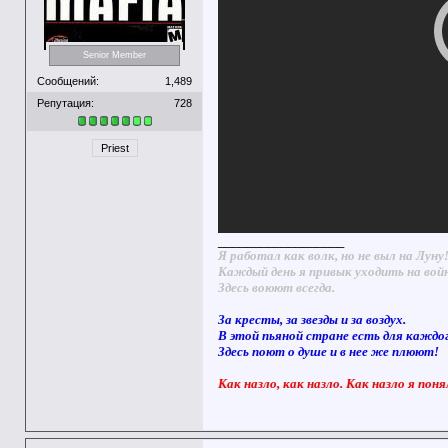
Senior Member
Сообщений:
1,489
Репутация:
728
Priest
__________________
Я работал как волк, но не выл на Луну
Каждый день я привык уходить на вой
Здесь воюют всегда.
За кресты, за звезды и за воздух.
В этой пьяной стране есть для каждо
Здесь поют о душе и в нее же плюют!
Как назло, как назло. Как назло я поня