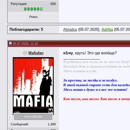
Репутация:
658
Priest
Поблагодарили: 5
Abradox
(05.07.2020),
Adilka
(05.07.20
05.07.2020, 11:10
Mafiafan
e1rey
, круть! Это где вообще?
__________________
Я работал как волк, но не выл на Луну
Каждый день я привык уходить на вой
Здесь воюют всегда.
За кресты, за звезды и за воздух.
В этой пьяной стране есть для каждо
Здесь поют о душе и в нее же плюют!
Как назло, как назло. Как назло я поня
Senior Member
Сообщений:
1,489