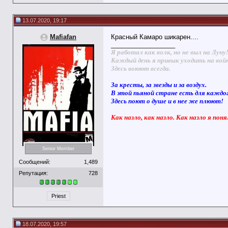
13.07.2020, 19:17
Mafiafan
Красный Камаро шикарен....
__________________
Я работал как волк, но не выл на Луну
Каждый день я привык уходить на вой
Здесь воюют всегда.
За кресты, за звезды и за воздух.
В этой пьяной стране есть для каждо
Здесь поют о душе и в нее же плюют!
Как назло, как назло. Как назло я поня
Senior Member
Сообщений:
1,489
Репутация:
728
Priest
18.07.2020, 19:57