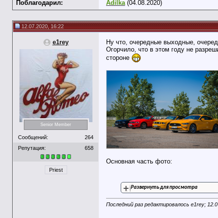
Поблагодарил:
Adilka
(04.08.2020)
12.07.2020, 16:22
e1rey
Ну что, очередные выходные, очеред
Огорчило, что в этом году не разреш
стороне
Senior Member
Сообщений:
264
Репутация:
658
Основная часть фото:
Priest
Развернуть для просмотра
Последний раз редактировалось e1rey; 12.0