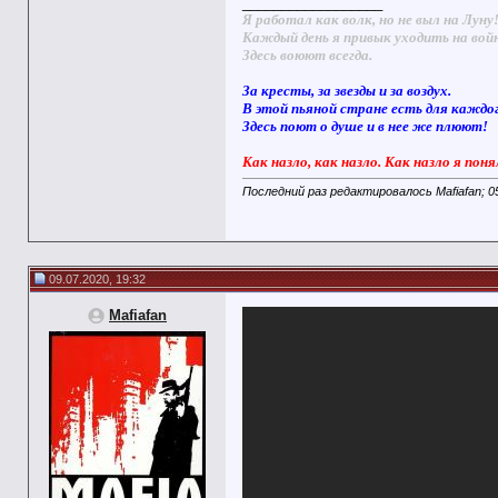
__________________
Я работал как волк, но не выл на Луну
Каждый день я привык уходить на вой
Здесь воюют всегда.
За кресты, за звезды и за воздух.
В этой пьяной стране есть для каждо
Здесь поют о душе и в нее же плюют!
Как назло, как назло. Как назло я поня
Последний раз редактировалось Mafiafan; 0
09.07.2020, 19:32
Mafiafan