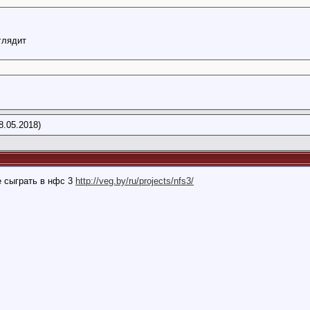
глядит
8.05.2018)
е сыграть в нфс 3
http://veg.by/ru/projects/nfs3/