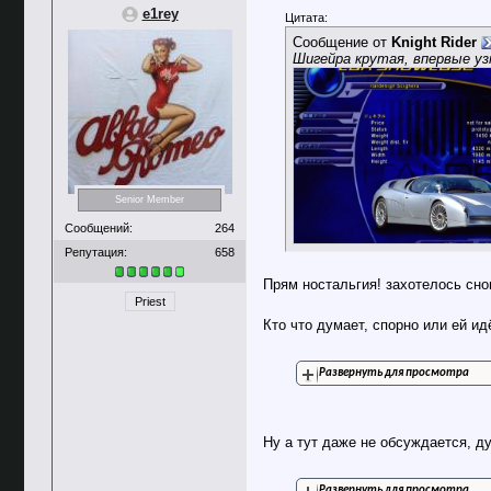
e1rey
Цитата:
Сообщение от
Knight Rider
Шигейра крутая, впервые узн
Senior Member
Сообщений:
264
Репутация:
658
Прям ностальгия! захотелось снов
Priest
Кто что думает, спорно или ей ид
Развернуть для просмотра
Ну а тут даже не обсуждается, 
Развернуть для просмотра