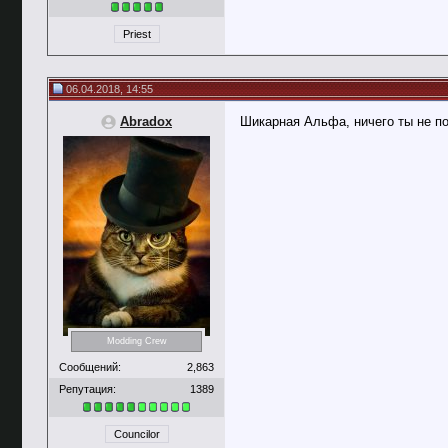
Priest
06.04.2018, 14:55
Abradox
Шикарная Альфа, ничего ты не п
Modding Crew
Сообщений:
2,863
Репутация:
1389
Councilor