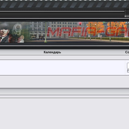
Календарь
Со
Р