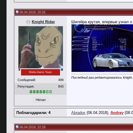
06.04.2018, 20:26
Knight Rider
Шигейра крутая, впервые узнал о 
Mafia-Game Team
Последний раз редактировалось Knight R
Сообщений:
499
Репутация:
843
Hitman
Поблагодарили: 4
Abradox
(06.04.2018),
Andrey
(08.
06.04.2018, 22:28