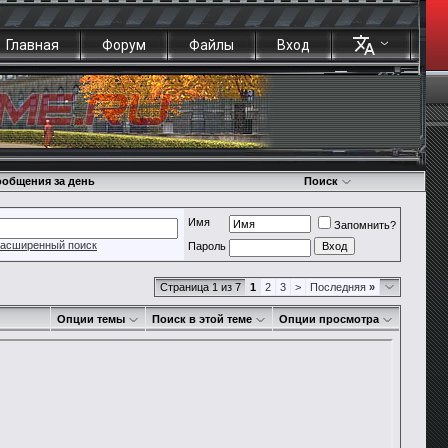
Главная
Форум
Файлы
Вход
общения за день
Поиск
Имя
Запомнить?
асширенный поиск
Пароль
Страница 1 из 7
1
2
3
>
Последняя
»
Опции темы
Поиск в этой теме
Опции просмотра