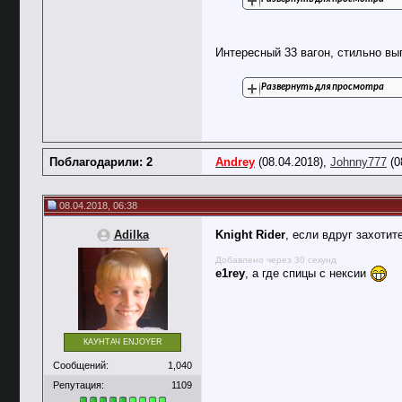
Интересный 33 вагон, стильно вы
Развернуть для просмотра
Поблагодарили: 2
Andrey
(08.04.2018),
Johnny777
(0
08.04.2018, 06:38
Adilka
Knight Rider
, если вдруг захотит
Добавлено через 30 секунд
e1rey
, а где спицы с нексии
КАУНТАЧ ENJOYER
Сообщений:
1,040
Репутация:
1109