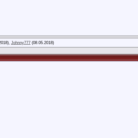
31
2018),
Johnny777
(08.05.2018)