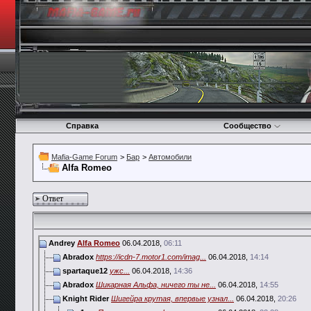
Справка
Сообщество
Mafia-Game Forum
>
Бар
>
Автомобили
Alfa Romeo
Ответ
Andrey
Alfa Romeo
06.04.2018,
06:11
Abradox
https://icdn-7.motor1.com/imag...
06.04.2018,
14:14
spartaque12
ужс...
06.04.2018,
14:36
Abradox
Шикарная Альфа, ничего ты не...
06.04.2018,
14:55
Knight Rider
Шигейра крутая, впервые узнал...
06.04.2018,
20:26