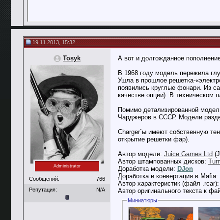
19.11.2013, 15:32
Tosyk
А вот и долгожданное пополнени
В 1968 году модель пережила глу
Ушла в прошлое решетка-«электр
появились круглые фонари. Из са
качестве опции). В техническом п
Помимо детализированной модели
Чарджеров в СССР. Модели разделен
Charger`ы имеют собственную тен
открытие решетки фар).
Автор модели:
Juice Games Ltd
(J
Автор штампованных дисков:
Tur
Administrator
Доработка модели:
DJon
Доработка и конвертация в Mafia:
Сообщений:
766
Автор характеристик (файл .rcar)
Репутация:
N/A
Автор оригинального текста к фа
Миниатюры