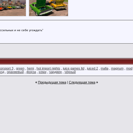
ссильных и не себе угождать"
orsport 3
,
green
,
hemi
,
hot import nights
,
juice games ltd
,
juiced 2
,
mafia
,
magnum
,
mod
мод
,
оранжевый
,
форза
,
хеми
,
чарджер
,
чёрный
«
Предыдущая тема
|
Следующая тема
»