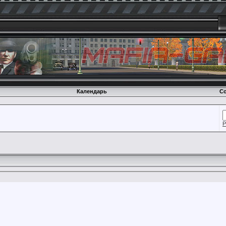
Календарь
Со
Р