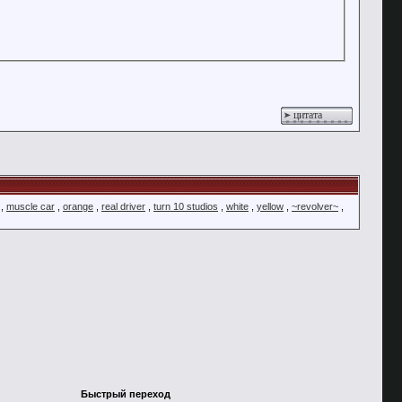
цитата
,
muscle car
,
orange
,
real driver
,
turn 10 studios
,
white
,
yellow
,
~revolver~
,
Быстрый переход