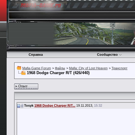
Справка
Сообщество
Mafia-Game Forum
>
Файлы
>
Mafia: City of Lost Heaven
>
Транспорт
1968 Dodge Charger R/T (426/440)
Ответ
Tosyk
1968 Dodge Charger R/T...
19.11.2013,
15:32