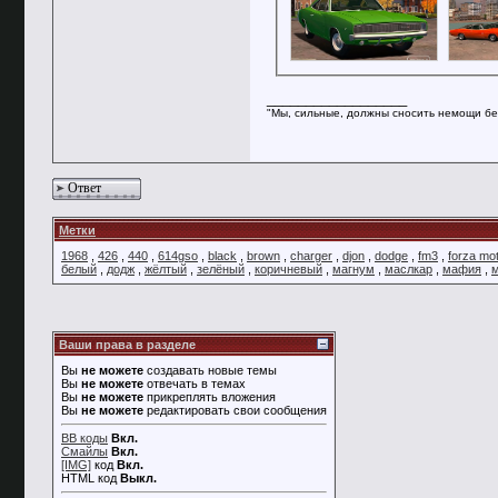
__________________
"Мы, сильные, должны сносить немощи бе
Ответ
Метки
1968
,
426
,
440
,
614gso
,
black
,
brown
,
charger
,
djon
,
dodge
,
fm3
,
forza mot
белый
,
додж
,
жёлтый
,
зелёный
,
коричневый
,
магнум
,
маслкар
,
мафия
,
Ваши права в разделе
Вы
не можете
создавать новые темы
Вы
не можете
отвечать в темах
Вы
не можете
прикреплять вложения
Вы
не можете
редактировать свои сообщения
BB коды
Вкл.
Смайлы
Вкл.
[IMG]
код
Вкл.
HTML код
Выкл.