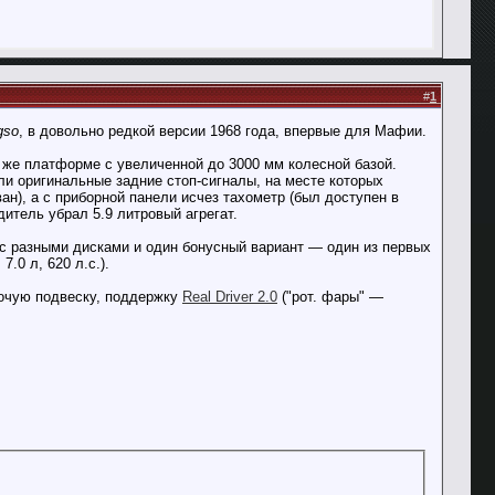
#
1
gso
, в довольно редкой версии 1968 года, впервые для Мафии.
й же платформе с увеличенной до 3000 мм колесной базой.
и оригинальные задние стоп-сигналы, на месте которых
н), а с приборной панели исчез тахометр (был доступен в
дитель убрал 5.9 литровый агрегат.
с разными дисками и один бонусный вариант — один из первых
.0 л, 620 л.с.).
абочую подвеску, поддержку
Real Driver 2.0
("рот. фары" —