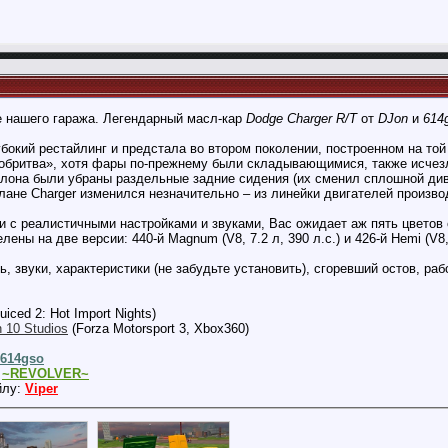
е нашего гаража. Легендарный масл-кар
Dodge Charger R/T
от
DJon
и
614
бокий рестайлинг и предстала во втором поколении, построенном на то
обритва», хотя фары по-прежнему были складывающимися, также исчезл
лона были убраны раздельные задние сидения (их сменил сплошной дива
лане Charger изменился незначительно – из линейки двигателей произво
 с реалистичными настройками и звуками, Вас ожидает аж пять цветов 
ы на две версии: 440-й Magnum (V8, 7.2 л, 390 л.с.) и 426-й Hemi (V8, 7
ь, звуки, характеристики (не забудьте установить), сгоревший остов, р
uiced 2: Hot Import Nights)
n 10 Studios
(Forza Motorsport 3, Xbox360)
614gso
:
~REVOLVER~
йлу:
Viper