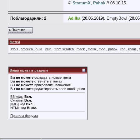
©
StratumX
,
Pahok
// 08.10.15
Поблагодарили: 2
Adilka
(28.06.2019),
EmptyBowl
(28.06
Закрыто
Метки
1953
,
america
,
b-61
,
blue
,
from scratch
,
mack
,
mafia
,
mod
,
pahok
,
red
,
rham
,
Ваши права в разделе
Вы
не можете
создавать новые темы
Вы
не можете
отвечать в темах
Вы
не можете
прикреплять вложения
Вы
не можете
редактировать свои сообщения
BB коды
Вкл.
Смайлы
Вкл.
[IMG]
код
Вкл.
HTML код
Выкл.
Правила форума