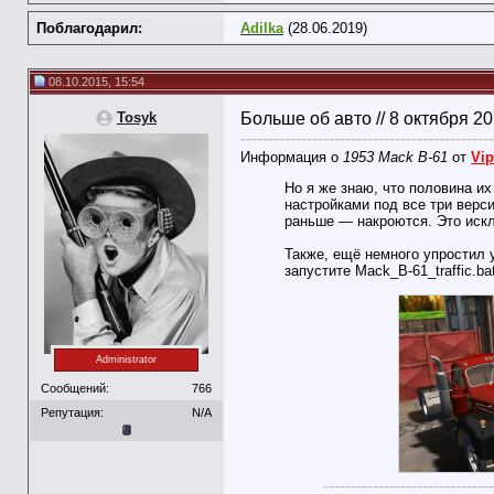
Поблагодарил:
Adilka
(28.06.2019)
08.10.2015, 15:54
Tosyk
Больше об авто // 8 октября 2
----------------------------------------------
Информация о
1953 Mack B-61
от
Vip
Но я же знаю, что половина их 
настройками под все три верси
раньше — накроются. Это искл
Также, ещё немного упростил 
запустите Mack_B-61_traffic.b
Administrator
Сообщений:
766
Репутация:
N/A
-------------------------------