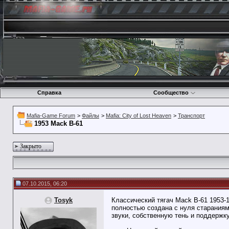
Справка
Сообщество
Mafia-Game Forum
>
Файлы
>
Mafia: City of Lost Heaven
>
Транспорт
1953 Mack B-61
Закрыто
07.10.2015, 06:20
Tosyk
Классический тягач Mack B-61 1953-
полностью создана с нуля старания
звуки, собственную тень и поддержк