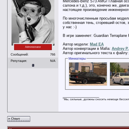
Mercedes-Benz S73 AMG! Главная осо
салона и т.д.), это, конечно же, дви
настоящее произведение инженерного
По многочисленным просьбам модель 
собственная тень, сгоревший остов,
у нас :-)
В игре заменяет: Guardian Terraplane 
Автор модели:
Mad EA
Administrator
Автор конвертации в Mafia:
Andrey P.
Автор оригинального текста к файлу
Сообщений:
766
Миниатюры
Репутация:
N/A
__________________
"Мы, сильные, должны сносить немощи бессил
Ответ