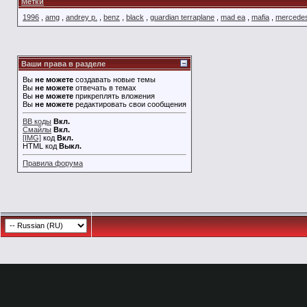
Метки
1996
,
amg
,
andrey p.
,
benz
,
black
,
guardian terraplane
,
mad ea
,
mafia
,
mercede
Ваши права в разделе
Вы
не можете
создавать новые темы
Вы
не можете
отвечать в темах
Вы
не можете
прикреплять вложения
Вы
не можете
редактировать свои сообщения
BB коды
Вкл.
Смайлы
Вкл.
[IMG]
код
Вкл.
HTML код
Выкл.
Правила форума