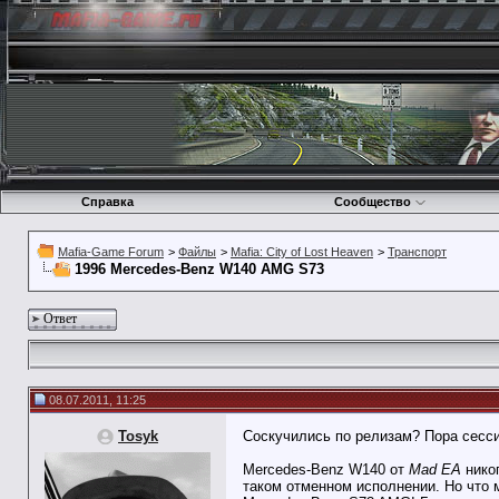
Справка
Сообщество
Mafia-Game Forum
>
Файлы
>
Mafia: City of Lost Heaven
>
Транспорт
1996 Mercedes-Benz W140 AMG S73
Ответ
08.07.2011, 11:25
Tosyk
Соскучились по релизам? Пора сесси
Mercedes-Benz W140 от
Mad EA
никог
таком отменном исполнении. Но что