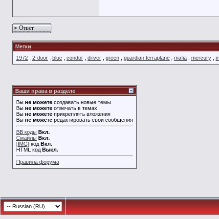
Ответ
Метки
1972
,
2-door
,
blue
,
condor
,
driver
,
green
,
guardian terraplane
,
mafia
,
mercury
,
m
Ваши права в разделе
Вы
не можете
создавать новые темы
Вы
не можете
отвечать в темах
Вы
не можете
прикреплять вложения
Вы
не можете
редактировать свои сообщения
BB коды
Вкл.
Смайлы
Вкл.
[IMG]
код
Вкл.
HTML код
Выкл.
Правила форума