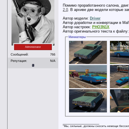
Помимо проработанного салона, двиг
2.0
. В архиве две модели которые зам
Автор модели:
Driver
Автор доработки и конвертации в Maf
Автор настроек:
PHO3N1X
Автор оригинального текста к файлу
Миниатюры
Administrator
Сообщений:
766
Репутация:
N/A
__________________
"Мы, сильные, должны сносить немощи бессил