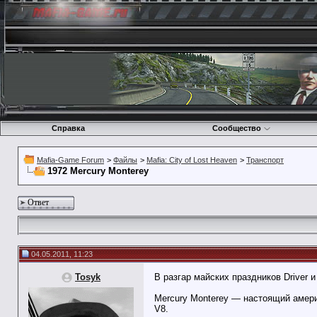
Справка
Сообщество
Mafia-Game Forum
>
Файлы
>
Mafia: City of Lost Heaven
>
Транспорт
1972 Mercury Monterey
Ответ
04.05.2011, 11:23
Tosyk
В разгар майских праздников Driver
Mercury Monterey — настоящий амери
V8.