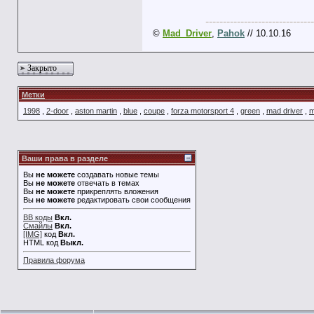
-------------------------------
©
Mad_Driver
,
Pahok
// 10.10.16
Закрыто
Метки
1998
,
2-door
,
aston martin
,
blue
,
coupe
,
forza motorsport 4
,
green
,
mad driver
,
m
Ваши права в разделе
Вы
не можете
создавать новые темы
Вы
не можете
отвечать в темах
Вы
не можете
прикреплять вложения
Вы
не можете
редактировать свои сообщения
BB коды
Вкл.
Смайлы
Вкл.
[IMG]
код
Вкл.
HTML код
Выкл.
Правила форума