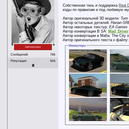
Собственная тень и поддержка
Real D
езды по правилам и под любимую муз
Автор оригинальной 3D модели:
Turn
Автор остальных деталей:
Hanan-SR
Автор некоторых текстур:
EA Games
Автор конвертации В SA:
Mad_Driver
Автор конвертации в Mafia: The City 
Автор оригинального текста к файлу
Миниатюры
Administrator
Сообщений:
766
Репутация:
N/A