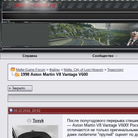
Справка
Сообщество
Mafia-Game Forum
>
Файлы
>
Mafia: City of Lost Heaven
>
Транспорт
1998 Aston Martin V8 Vantage V600
Закрыто
09.10.2016, 20:52
Tosyk
После полугодового перерыва спеши
— Aston Martin V8 Vantage V600! Ро
отличаются не только оригинальными
даже любители "прулей" оценят по д