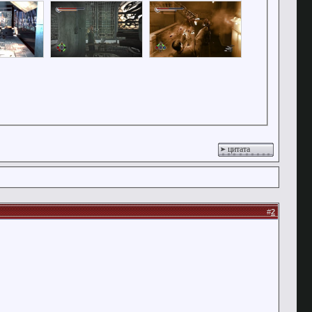
цитата
#
2