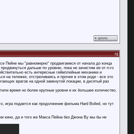
цитата
#
4
ксе Пейне мы "равномерно" продвигаемся от начала до конца
продвинуться дальше по уровню, пока не зачистим ее от n-го
 действительно есть интересные геймплейные механики и
я на тележке, отстреливаясь и прочее в этом роде - все это
егающих врагов на одной замкнутой локации, в десятый раз
тили время но более крупные уровни и их большее количество,
, игра подается как продолжение фильма Hard Boiled, но тут
ии кино, да и того же Макса Пейна без Джона Ву мы бы не