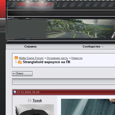
Справка
Сообщество
Mafia-Game Forum
>
Основная часть
>
Новости
Stranglehold вернулся на ПК
Ответ
27.11.2019, 01:24
Tosyk