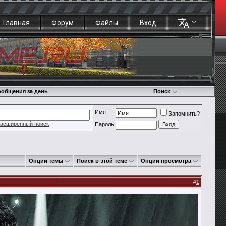
Главная
Форум
Файлы
Вход
общения за день
Поиск
Имя
Запомнить?
асширенный поиск
Пароль
Опции темы
Поиск в этой теме
Опции просмотра
#
1