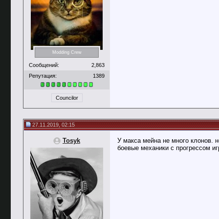
Modding Crew
Сообщений:
2,863
Репутация:
1389
Councilor
27.11.2019, 02:15
Tosyk
У макса мейна не много клонов. н
боевые механики с прогрессом и