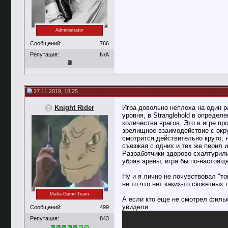
Administrator
Сообщений:
766
Репутация:
N/A
27.11.2019, 18:25
Knight Rider
Игра довольно неплоха на один р
уровня, в Stranglehold в опреде
количества врагов. Это в игре п
зрелищное взаимодействие с окру
смотрится действительно круто, 
съезжая с одних и тех же перил и
Разработчики здорово схалтурили
убрав арены, игра бы по-настоящ
Ну и я лично не почувствовал "т
не то что нет каких-то сюжетных
Mafia-Game Team
А если кто еще не смотрел фильм
увидели.
Сообщений:
499
Репутация:
843