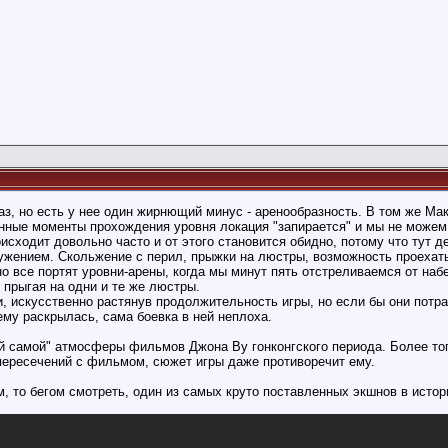
аз, но есть у нее один жирнющий минус - аренообразность. В том же Ма
ленные моменты прохождения уровня локация "запирается" и мы не можем 
роисходит довольно часто и от этого становится обидно, потому что тут
жением. Скольжение с перил, прыжки на люстры, возможность проехатьс
но все портят уровни-арены, когда мы минут пять отстреливаемся от наб
 прыгая на одни и те же люстры.
, искусственно растянув продолжительность игры, но если бы они потра
ему раскрылась, сама боевка в ней неплоха.
ой самой" атмосферы фильмов Джона Ву гонконгского периода. Более того
 пересечений с фильмом, сюжет игры даже противоречит ему.
, то бегом смотреть, один из самых круто поставленных экшнов в истор