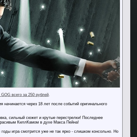
 GOG всего за 250 рублей
.
я начинается через 18 лет после событий оригинального
овка, сильный сюжет и крутые перестрелки! Последнее
 красивым КиллКамом в духе Макса Пейна!
 годы игра смотрится уже не так ярко - слишком консольно. Но