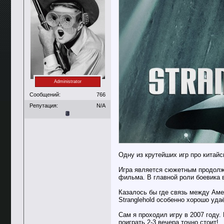
Administrator
Сообщений:
766
Репутация:
N/A
Одну из крутейших игр про китай
Игра является сюжетным продол
фильма. В главной роли боевика 
Казалось бы где связь между Аме
Stranglehold особенно хорошо уд
Сам я проходил игру в 2007 году.
поиграть 2-3 вечера точно стоит!