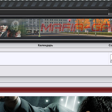
Календарь
Со
Р