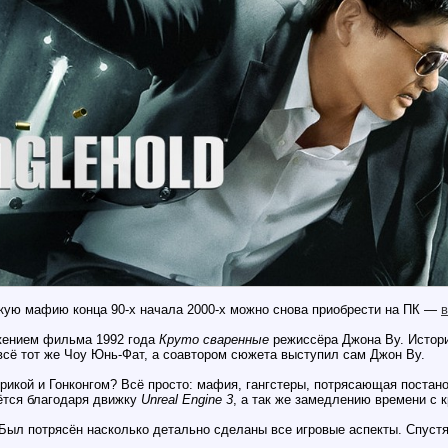
скую мафию конца 90-х начала 2000-х можно снова приобрести на ПК —
в
жением фильма 1992 года
Круто сваренные
режиссёра Джона Ву. Истори
всё тот же Чоу Юнь-Фат, а соавтором сюжета выступил сам Джон Ву.
рикой и Гонконгом? Всё просто: мафия, гангстеры, потрясающая постан
аётся благодаря движку
Unreal Engine 3
, а так же замедлению времени с
 Был потрясён насколько детально сделаны все игровые аспекты. Спустя