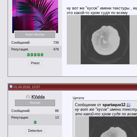
ну вот же "кусок" имени текстуры , 
это какой-то хром судя по всему
Senior Member
Сообщений:
739
Репутация:
479
Priest
01.04.2018, 13:57
KValda
Цитата:
Member
Сообщение от
spartaque12
ну вот же "кусок" имени тексту
Сообщений:
86
это какой-то хром судя по всем
Репутация:
13
Detective