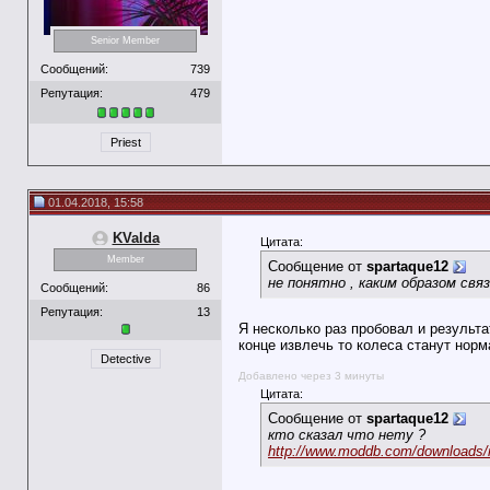
Senior Member
Сообщений:
739
Репутация:
479
Priest
01.04.2018, 15:58
KValda
Цитата:
Member
Сообщение от
spartaque12
не понятно , каким образом с
Сообщений:
86
Репутация:
13
Я несколько раз пробовал и результа
конце извлечь то колеса станут норм
Detective
Добавлено через 3 минуты
Цитата:
Сообщение от
spartaque12
кто сказал что нету ?
http://www.moddb.com/downloads/