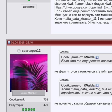
disorder 4wd, flamer, black dragon 4w
Detective
https://drive.google.com/open?id=1ly.
Если кто-то еще решит поставить мод
Мне нужно как-то вернуть эти машины
Хотя mafia_data_xtractor_11-1 исправ
знаю что сравнивать. Я им извлекал 
01.04.2018, 15:46
spartaque12
Цитата:
Сообщение от
KValda
Если кто-то еще решит постав
не факт что он столкнется с этой пр
Цитата:
Сообщение от
KValda
Хотя mafia_data_xtractor_11-1 
определить, я же не знаю что с
Senior Member
Сообщений:
739
не понятно , каким образом связаны
Репутация:
479