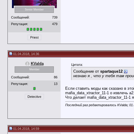
Senior Member
Сообщений:
739
Репутация:
479
Priest
01.04.2018, 14:36
KValda
Цитата:
Member
Сообщение от
spartaque12
незнаю я , что у тебя там прои
Сообщений:
86
Репутация:
13
Если ставить моды как сказано в это
mafia_data_xtractor_11-1 о извлечь а2
Detective
Что делает mafia_data_xtractor_11-
Последний раз редактировалось KValda; 01.
01.04.2018, 14:59