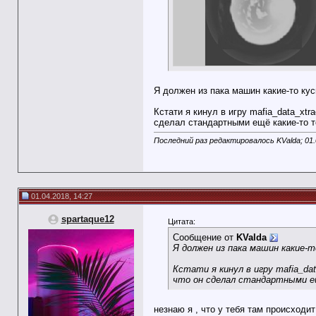
Я должен из пака машин какие-то куск
Кстати я кинул в игру mafia_data_xtr
сделал стандартными ещё какие-то т
Последний раз редактировалось KValda; 01.
01.04.2018, 14:27
spartaque12
Цитата:
Сообщение от
KValda
Я должен из пака машин какие-то
Кстати я кинул в игру mafia_dat
что он сделал стандартными е
незнаю я , что у тебя там происходи