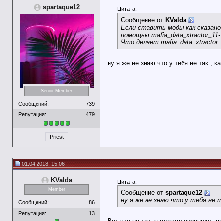
spartaque12
Цитата:
Сообщение от
KValda
Если ставить моды как сказано 
помощью mafia_data_xtractor_11-
Что делает mafia_data_xtractor
ну я же не знаю что у тебя не так , 
Senior Member
Сообщений:
739
Репутация:
479
Priest
01.04.2018, 15:06
KValda
Цитата:
Member
Сообщение от
spartaque12
ну я же не знаю что у тебя не 
Сообщений:
86
Репутация:
13
Вот что не так, я сделал скриншот, 