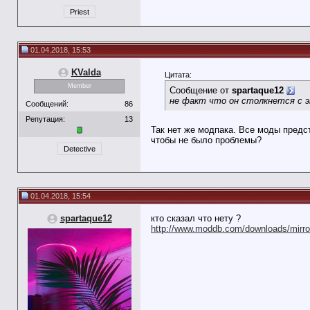
Priest
01.04.2018, 15:53
KValda
Цитата:
Member
Сообщение от
spartaque12
не факт что он столкнется с э
Сообщений:
86
Репутация:
13
Так нет же модпака. Все моды предс
чтобы не было проблемы?
Detective
01.04.2018, 15:54
spartaque12
кто сказал что нету ?
http://www.moddb.com/downloads/mirr