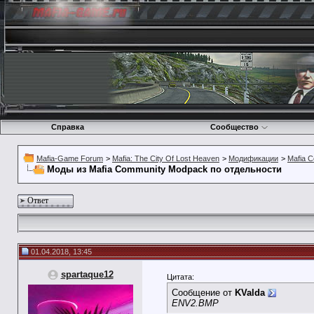
Справка
Сообщество
Mafia-Game Forum
>
Mafia: The City Of Lost Heaven
>
Модификации
>
Mafia 
Моды из Mafia Community Modpack по отдельности
Ответ
01.04.2018, 13:45
spartaque12
Цитата:
Сообщение от
KValda
ENV2.BMP