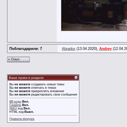
Поблагодарили: 7
Abradox
(13.04.2020),
Andrey
(12.04.2
Ответ
Ваши права в разделе
Вы
не можете
создавать новые темы
Вы
не можете
отвечать в темах
Вы
не можете
прикреплять вложения
Вы
не можете
редактировать свои сообщения
BB коды
Вкл.
Смайлы
Вкл.
[IMG]
код
Вкл.
HTML код
Выкл.
Правила форума