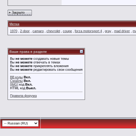
Закрыто
Метки
1970
,
2-door
,
camaro
,
chevrolet
,
coupe
,
forza motorsport 4
,
gray
,
mad driver
,
ma
Ваши права в разделе
Вы
не можете
создавать новые темы
Вы
не можете
отвечать в темах
Вы
не можете
прикреплять вложения
Вы
не можете
редактировать свои сообщения
BB коды
Вкл.
Смайлы
Вкл.
[IMG]
код
Вкл.
HTML код
Выкл.
Правила форума