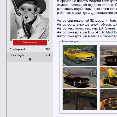
В архиве не просто модели трех цве
номера, различная отделка салона. С
релаксирующей езды, и конечно же «R
работать звуки, да и удовольствие о
Автор оригинальной 3D модели:
Turn
Автор остальных деталей:
Ubisoft
,
E
Автор некоторых текстур:
EA Games
Автор конвертации В
GTA SA
:
Mad Dr
Автор конвертации в Mafia и характе
Миниатюры
Administrator
Сообщений:
766
Репутация:
N/A