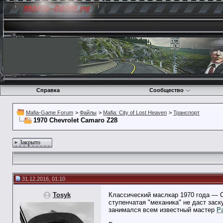
Справка
Сообщество
Mafia-Game Forum
>
Файлы
>
Mafia: City of Lost Heaven
>
Транспорт
1970 Chevrolet Camaro Z28
Закрыто
31.12.2016, 01:10
Tosyk
Классический маслкар 1970 года — C
ступенчатая "механика" не даст заск
занимался всем известный мастер
P