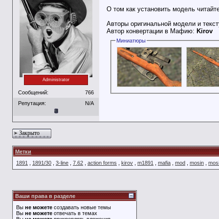
О том как установить модель читайт
Авторы оригинальной модели и текс
Автор конвертации в Мафию:
Kirov
Миниатюры
Administrator
Сообщений:
766
Репутация:
N/A
Закрыто
Метки
1891
,
1891/30
,
3-line
,
7.62
,
action forms
,
kirov
,
m1891
,
mafia
,
mod
,
mosin
,
mos
Ваши права в разделе
Вы
не можете
создавать новые темы
Вы
не можете
отвечать в темах