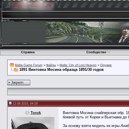
Справка
Сообщество
Mafia-Game Forum
>
Файлы
>
Mafia: City of Lost Heaven
>
Оружие
1891 Винтовка Мосина образца 1891/30 годов
Закрыто
12.08.2015, 04:18
Tosyk
Винтовка Мосина снайперская обр. 1
боевой путь от Кореи и Вьетнама до 
За основу взята модель из игры
Анаб