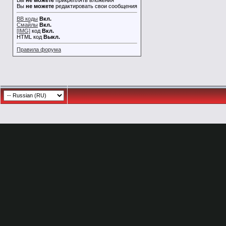
Вы
не можете
прикреплять вложения
Вы
не можете
редактировать свои сообщения
BB коды
Вкл.
Смайлы
Вкл.
[IMG]
код
Вкл.
HTML код
Выкл.
Правила форума