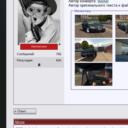
Автор конверта:
Baikal
Автор оригинального текста к фа
Миниатюры
Administrator
Сообщений:
766
Репутация:
N/A
Ответ
Метки