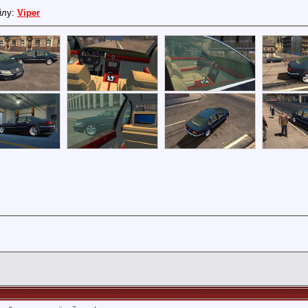
йлу:
Viper