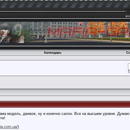
Календарь
Со
Р
ма модель, движок, ну и конечно салон. Все на высшем уровне. Думаю 
те!
gta.com.ua/
)