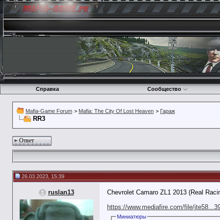
Справка
Сообщество
Mafia-Game Forum
>
Mafia: The City Of Lost Heaven
>
Гараж
RR3
Ответ
26.03.2023, 15:39
ruslan13
Chevrolet Camaro ZL1 2013 (Real Raci
https://www.mediafire.com/file/jte58...39;
Миниатюры