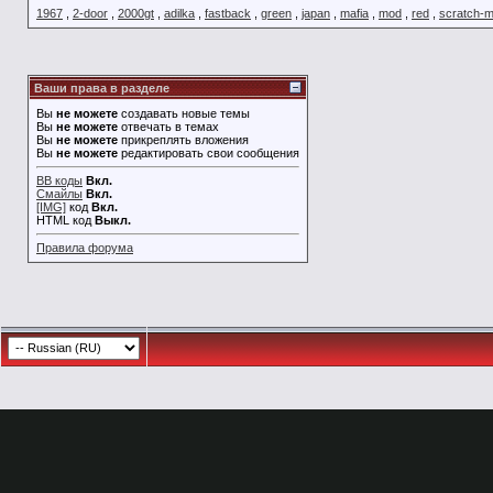
1967
,
2-door
,
2000gt
,
adilka
,
fastback
,
green
,
japan
,
mafia
,
mod
,
red
,
scratch-
Ваши права в разделе
Вы
не можете
создавать новые темы
Вы
не можете
отвечать в темах
Вы
не можете
прикреплять вложения
Вы
не можете
редактировать свои сообщения
BB коды
Вкл.
Смайлы
Вкл.
[IMG]
код
Вкл.
HTML код
Выкл.
Правила форума