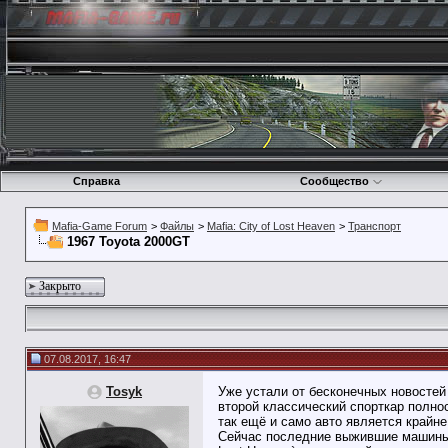
Справка
Сообщество
Mafia-Game Forum
>
Файлы
>
Mafia: City of Lost Heaven
>
Транспорт
1967 Toyota 2000GT
Закрыто
07.08.2017, 16:47
Tosyk
Уже устали от бесконечных новостей
второй классический спорткар полнос
так ещё и само авто является крайне
Сейчас последние выжившие машины м