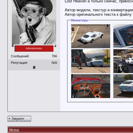
Lost Heaven`а только сейчас, прикосн
Автор модели, текстур и конвертации
Автор оригинального текста к файлу
Миниатюры
Administrator
Сообщений:
766
Репутация:
N/A
Закрыто
Метки