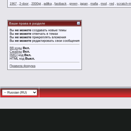
1967
,
2-door
,
2000gt
,
adilka
,
fastback
,
green
,
japan
,
mafia
,
mod
,
red
,
scratch-
Ваши права в разделе
Вы
не можете
создавать новые темы
Вы
не можете
отвечать в темах
Вы
не можете
прикреплять вложения
Вы
не можете
редактировать свои сообщения
BB коды
Вкл.
Смайлы
Вкл.
[IMG]
код
Вкл.
HTML код
Выкл.
Правила форума