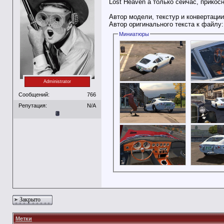
Lost Heaven`а только сейчас, прикосн
Автор модели, текстур и конвертации
Автор оригинального текста к файлу
Миниатюры
Administrator
Сообщений:
766
Репутация:
N/A
Закрыто
Метки