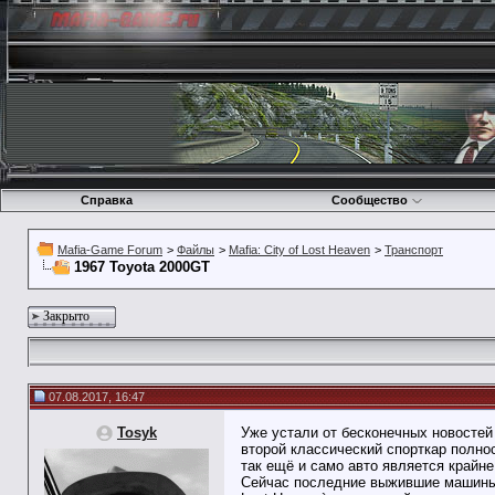
Справка
Сообщество
Mafia-Game Forum
>
Файлы
>
Mafia: City of Lost Heaven
>
Транспорт
1967 Toyota 2000GT
Закрыто
07.08.2017, 16:47
Tosyk
Уже устали от бесконечных новостей
второй классический спорткар полнос
так ещё и само авто является крайне
Сейчас последние выжившие машины м