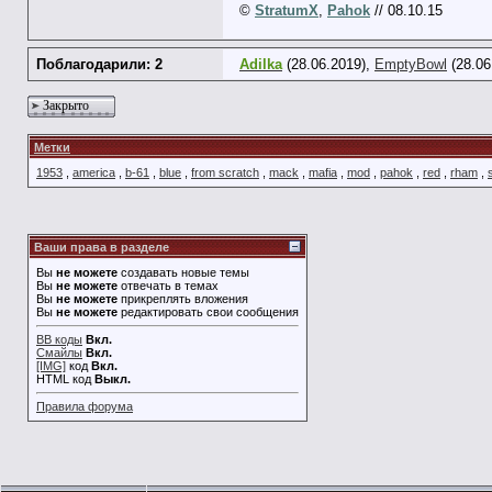
©
StratumX
,
Pahok
// 08.10.15
Поблагодарили: 2
Adilka
(28.06.2019),
EmptyBowl
(28.06
Закрыто
Метки
1953
,
america
,
b-61
,
blue
,
from scratch
,
mack
,
mafia
,
mod
,
pahok
,
red
,
rham
,
Ваши права в разделе
Вы
не можете
создавать новые темы
Вы
не можете
отвечать в темах
Вы
не можете
прикреплять вложения
Вы
не можете
редактировать свои сообщения
BB коды
Вкл.
Смайлы
Вкл.
[IMG]
код
Вкл.
HTML код
Выкл.
Правила форума