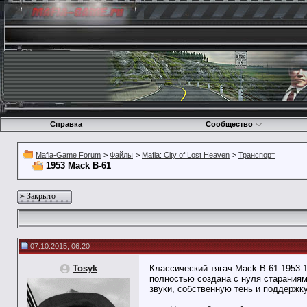
Справка
Сообщество
Mafia-Game Forum
>
Файлы
>
Mafia: City of Lost Heaven
>
Транспорт
1953 Mack B-61
Закрыто
07.10.2015, 06:20
Tosyk
Классический тягач Mack B-61 1953-
полностью создана с нуля старания
звуки, собственную тень и поддержк