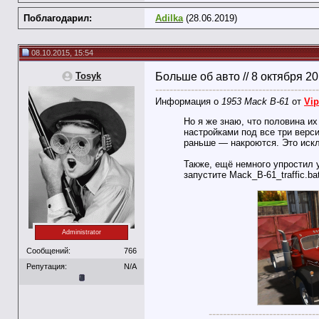
Поблагодарил:
Adilka
(28.06.2019)
08.10.2015, 15:54
Tosyk
Больше об авто // 8 октября 2
----------------------------------------------
Информация о
1953 Mack B-61
от
Vip
Но я же знаю, что половина их 
настройками под все три верси
раньше — накроются. Это искл
Также, ещё немного упростил 
запустите Mack_B-61_traffic.b
Administrator
Сообщений:
766
Репутация:
N/A
-------------------------------