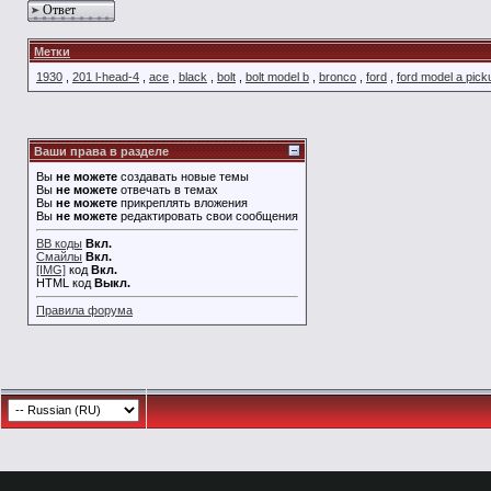
Ответ
Метки
1930
,
201 l-head-4
,
ace
,
black
,
bolt
,
bolt model b
,
bronco
,
ford
,
ford model a pick
Ваши права в разделе
Вы
не можете
создавать новые темы
Вы
не можете
отвечать в темах
Вы
не можете
прикреплять вложения
Вы
не можете
редактировать свои сообщения
BB коды
Вкл.
Смайлы
Вкл.
[IMG]
код
Вкл.
HTML код
Выкл.
Правила форума