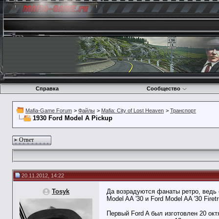
Справка
Сообщество
Mafia-Game Forum
>
Файлы
>
Mafia: City of Lost Heaven
>
Транспорт
1930 Ford Model A Pickup
Ответ
20.11.2012, 14:22
Tosyk
Да возрадуются фанаты ретро, ведь 
Model AA '30 и Ford Model AA '30 Firet
Первый Ford A был изготовлен 20 окт