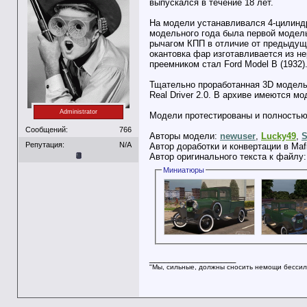
выпускался в течение 18 лет.
На модели устанавливался 4-цилиндр
модельного года была первой модель
рычагом КПП в отличие от предыдущи
окантовка фар изготавливается из н
преемником стал Ford Model B (1932)
Тщательно проработанная 3D модель 
Real Driver 2.0. В архиве имеются м
Administrator
Модели протестированы и полностью 
Сообщений:
766
Авторы модели:
newuser
,
Lucky49
,
S
Репутация:
N/A
Автор доработки и конвертации в Maf
Автор оригинального текста к файлу
Миниатюры
__________________
"Мы, сильные, должны сносить немощи бессил