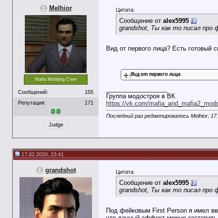
Melhior
Цитата:
Сообщение от
alex5995
grandshot, Ты как то писал про 
Вид от первого лица? Есть готовый с
Вид от первого лица.
Mafia Modding Crew
__________________
Сообщений:
155
Группа модостроя в ВК
Репутация:
171
https://vk.com/mafia_and_mafia2_mod
Последний раз редактировалось Melhior; 17
Judge
17.02.2020, 23:41
grandshot
Цитата:
Сообщение от
alex5995
grandshot, Ты как то писал про 
Под фейковым First Person я имел в
что данный эффект можно заставить р