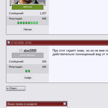
#667e34
Сообщений:
1,257
Репутация:
988
Hitman
17.02.2020, 14:01
alex5995
Про этот скрипт знаю, но он не мне 
действительно полноценный вид от п
Senior Member
Сообщений:
256
Репутация:
185
Judge
Ответ
Ваши права в разделе