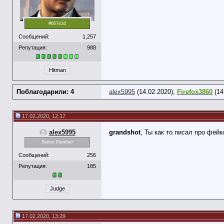
#667e34
Сообщений:
1,257
Репутация:
988
Hitman
Поблагодарили: 4
alex5995
(14.02.2020),
Firefox3860
(14
17.02.2020, 12:17
alex5995
grandshot
, Ты как то писал про фейк
Senior Member
Сообщений:
256
Репутация:
185
Judge
17.02.2020, 13:29