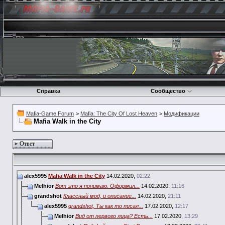
Справка
Сообщество
Mafia-Game Forum
>
Mafia: The City Of Lost Heaven
>
Модификации
Mafia Walk in the City
Ответ
alex5995
Mafia Walk in the City
14.02.2020,
02:22
Melhior
Вот это я понимаю. Оформил...
14.02.2020,
11:16
grandshot
Классный мод, и описание...
14.02.2020,
21:11
alex5995
grandshot, Ты как то писал...
17.02.2020,
12:17
Melhior
Вид от первого лица? Есть...
17.02.2020,
13:29