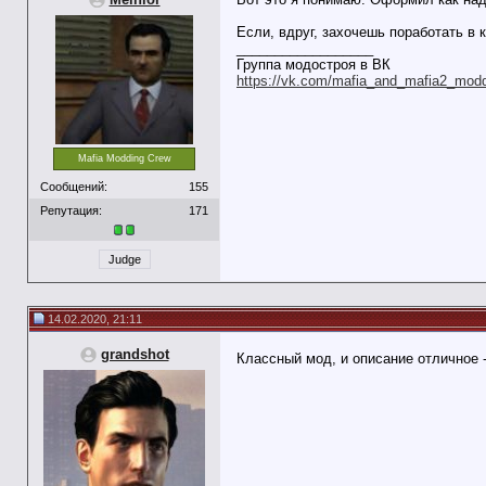
Если, вдруг, захочешь поработать в
__________________
Группа модостроя в ВК
https://vk.com/mafia_and_mafia2_mod
Mafia Modding Crew
Сообщений:
155
Репутация:
171
Judge
14.02.2020, 21:11
grandshot
Классный мод, и описание отличное 