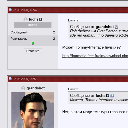
22.03.2020, 16:42
fuchs11
Цитата:
Banned
Сообщение от
grandshot
Под фейковым First Person я и
Сообщений:
2
где то читал, что данный эффе
Репутация:
2
Может, Tommy-Interface Invisible?
Detective
http://barmafia.free.fr/dlm/download.ph
22.03.2020, 20:56
grandshot
Цитата:
Сообщение от
fuchs11
Может, Tommy-Interface Invisibl
Нет, в этом моде текстуры главного