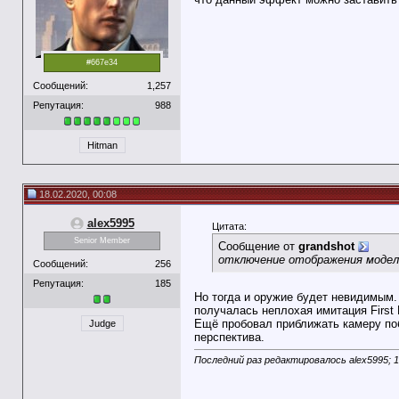
#667e34
Сообщений:
1,257
Репутация:
988
Hitman
18.02.2020, 00:08
alex5995
Цитата:
Senior Member
Сообщение от
grandshot
отключение отображения модел
Сообщений:
256
Репутация:
185
Но тогда и оружие будет невидимым. 
получалась неплохая имитация First 
Ещё пробовал приближать камеру побл
Judge
перспектива.
Последний раз редактировалось alex5995; 1