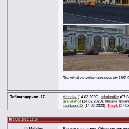
Последний раз редактировалось alex5995; 0
Поблагодарили: 17
Abradox
(14.02.2020),
adminmike
(07.0
grandshot
(14.02.2020),
Illusion_Insani
spartaque12
(14.02.2020),
Tosyk
(17.02
14.02.2020, 11:16
Melhior
Вот это я понимаю. Оформил как над