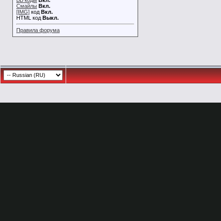
BB коды
Вкл.
Смайлы
Вкл.
[IMG]
код
Вкл.
HTML код
Выкл.
Правила форума