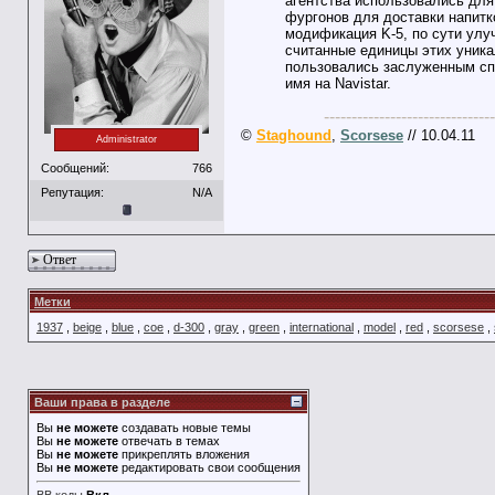
агентства использовались для
фургонов для доставки напитк
модификация K-5, по сути улу
считанные единицы этих уникал
пользовались заслуженным спр
имя на Navistar.
-------------------------------
©
Staghound
,
Scorsese
// 10.04.11
Administrator
Сообщений:
766
Репутация:
N/A
Ответ
Метки
1937
,
beige
,
blue
,
coe
,
d-300
,
gray
,
green
,
international
,
model
,
red
,
scorsese
,
Ваши права в разделе
Вы
не можете
создавать новые темы
Вы
не можете
отвечать в темах
Вы
не можете
прикреплять вложения
Вы
не можете
редактировать свои сообщения