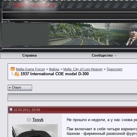
Справка
Сообщество
Mafia-Game Forum
>
Файлы
>
Mafia: City of Lost Heaven
>
Транспорт
1937 International COE model D-300
Ответ
10.04.2011, 03:59
Tosyk
Не прошло и недели, а у нас снова р
Пак включает в себя четыре варианта
базном - фирменный развозной фургон