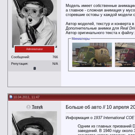
Модель имеет собственные анимаци
а главное - сложная анимация у мусо
сгоревшие остовы у каждой модели 
Автор моделей, текстур и конверта в
Дополнительные анимки для
Real Dri
Автор оригинального текста к файлу
Миниатюры
Administrator
Сообщений:
766
Репутация:
N/A
10.04.2011, 11:47
Tosyk
Больше об авто // 10 апреля 2
----------------------------------------------
Информация о
1937 International CO
Одним из главных призваний D-
заведений. В 1940 году около