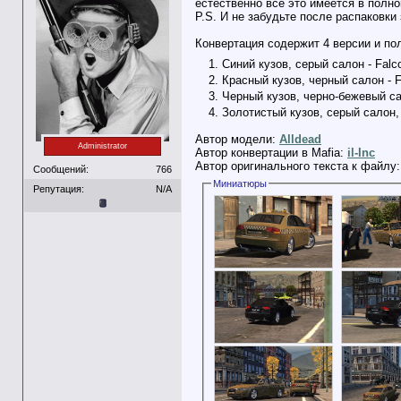
естественно всё это имеется в полно
P.S. И не забудьте после распаковки
Конвертация содержит 4 версии и пол
Синий кузов, серый салон - Falco
Красный кузов, черный салон - F
Черный кузов, черно-бежевый сал
Золотистый кузов, серый салон, р
Автор модели:
Alldead
Administrator
Автор конвертации в Mafia:
il-Inc
Автор оригинального текста к файлу
Сообщений:
766
Миниатюры
Репутация:
N/A