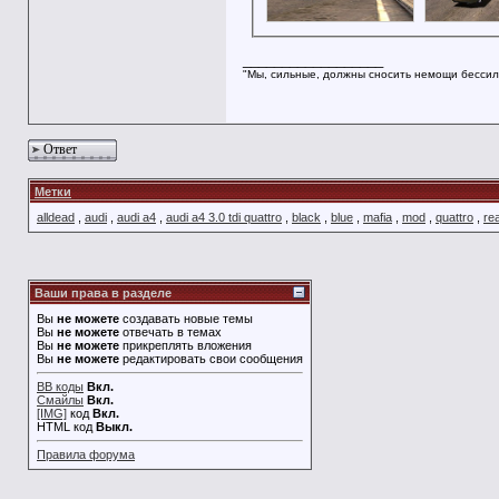
__________________
"Мы, сильные, должны сносить немощи бессил
Ответ
Метки
alldead
,
audi
,
audi a4
,
audi a4 3.0 tdi quattro
,
black
,
blue
,
mafia
,
mod
,
quattro
,
rea
Ваши права в разделе
Вы
не можете
создавать новые темы
Вы
не можете
отвечать в темах
Вы
не можете
прикреплять вложения
Вы
не можете
редактировать свои сообщения
BB коды
Вкл.
Смайлы
Вкл.
[IMG]
код
Вкл.
HTML код
Выкл.
Правила форума