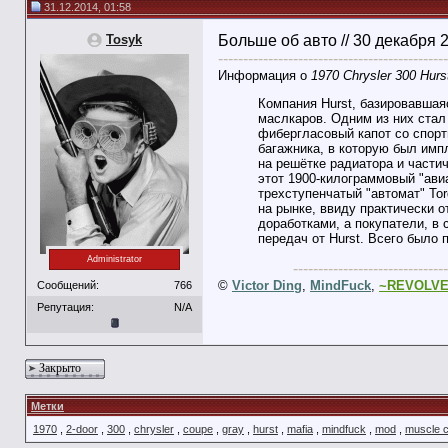
31.12.2014, 01:58
Tosyk
Больше об авто // 30 декабря 
----------------------------------------------
Информация о
1970 Chrysler 300 Hurs
Компания Hurst, базировавшая
маслкаров. Одним из них стал 
фибергласовый капот со спор
багажника, в которую был имп
на решётке радиатора и частич
этот 1900-килограммовый "авиа
трехступенчатый "автомат" To
на рынке, ввиду практически 
доработками, а покупатели, в
передач от Hurst. Всего было 
Administrator
-------------------------------
©
Victor Ding
,
MindFuck
,
~REVOLV
Сообщений:
766
Репутация:
N/A
Закрыто
Метки
1970
,
2-door
,
300
,
chrysler
,
coupe
,
gray
,
hurst
,
mafia
,
mindfuck
,
mod
,
muscle 