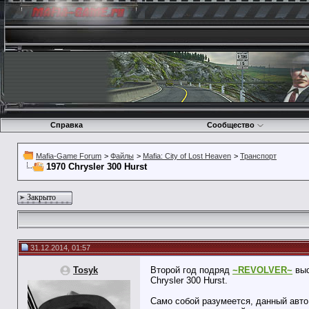
Справка
Сообщество
Mafia-Game Forum
>
Файлы
>
Mafia: City of Lost Heaven
>
Транспорт
1970 Chrysler 300 Hurst
Закрыто
31.12.2014, 01:57
Tosyk
Второй год подряд
~REVOLVER~
выс
Chrysler 300 Hurst.
Само собой разумеется, данный авто