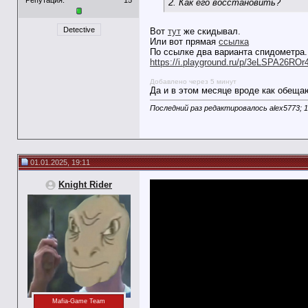
2. Как его восстановить?
Detective
Вот
тут
же скидывал.
Или вот прямая
ссылка
По ссылке два варианта спидометра. 
https://i.playground.ru/p/3eLSPA26RO
Добавлено через 5 минут
Да и в этом месяце вроде как обещаю
Последний раз редактировалось alex5773; 1
01.01.2025, 19:11
Knight Rider
Mafia-Game Team