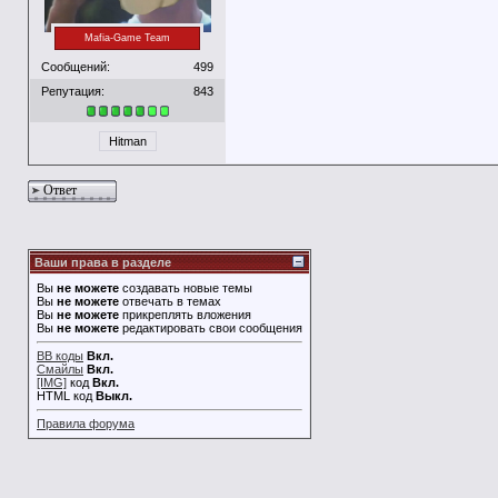
Mafia-Game Team
Сообщений:
499
Репутация:
843
Hitman
Ответ
Ваши права в разделе
Вы
не можете
создавать новые темы
Вы
не можете
отвечать в темах
Вы
не можете
прикреплять вложения
Вы
не можете
редактировать свои сообщения
BB коды
Вкл.
Смайлы
Вкл.
[IMG]
код
Вкл.
HTML код
Выкл.
Правила форума