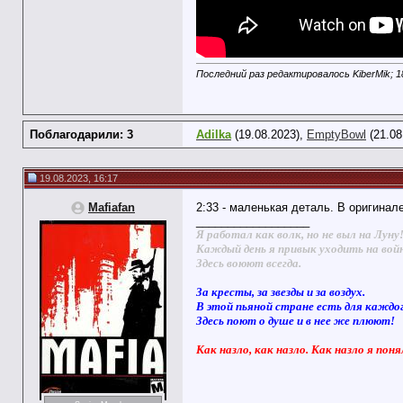
Последний раз редактировалось KiberMik; 1
Поблагодарили: 3
Adilka
(19.08.2023),
EmptyBowl
(21.08
19.08.2023, 16:17
Mafiafan
2:33 - маленькая деталь. В оригинал
__________________
Я работал как волк, но не выл на Луну
Каждый день я привык уходить на вой
Здесь воюют всегда.
За кресты, за звезды и за воздух.
В этой пьяной стране есть для каждо
Здесь поют о душе и в нее же плюют!
Как назло, как назло. Как назло я поня