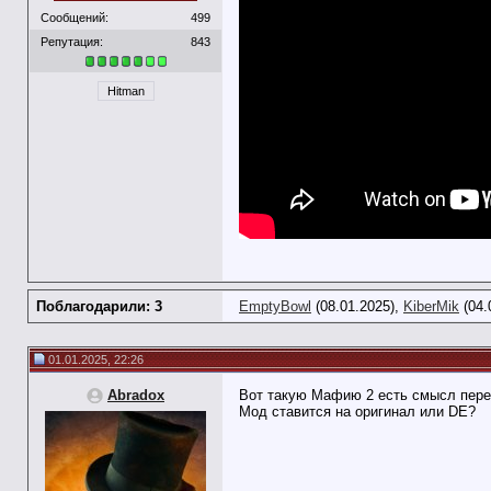
Сообщений:
499
Репутация:
843
Hitman
Поблагодарили: 3
EmptyBowl
(08.01.2025),
KiberMik
(04.
01.01.2025, 22:26
Abradox
Вот такую Мафию 2 есть смысл пере
Мод ставится на оригинал или DE?