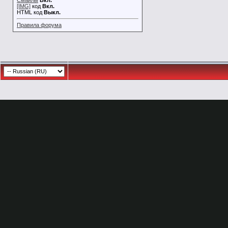
Смайлы
Вкл.
[IMG]
код
Вкл.
HTML код
Выкл.
Правила форума