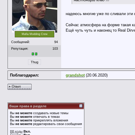
надеюсь многие уже по сливали эт
Сейчас атмосфера на форме такая к
Ещё чуть чуть и наконец то Real Dirv
Mafia Modding Crew
Сообщений:
94
Репутация:
103
Thug
Поблагодарил:
grandshot
(20.06.2020)
Ответ
Ваши права в разделе
Вы
не можете
создавать новые темы
Вы
не можете
отвечать в темах
Вы
не можете
прикреплять вложения
Вы
не можете
редактировать свои сообщения
BB коды
Вкл.