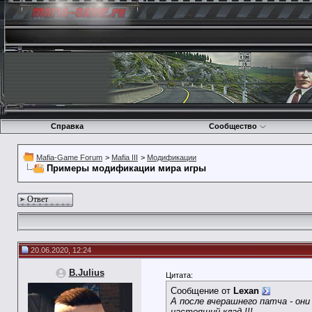
Справка
Сообщество
Mafia-Game Forum
>
Mafia III
>
Модификации
Примеры модификации мира игры
Ответ
20.06.2020, 12:24
B.Julius
Цитата:
Сообщение от
Lexan
А после вчерашнего патча - они
настоящий клад !!!