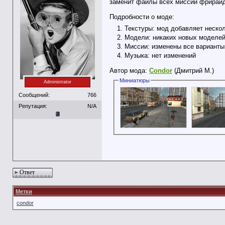
заменит файлы всех миссий фрирайд
Подробности о моде:
Текстуры: мод добавляет нескол
Модели: никаких новых моделей
Миссии: изменены все варианты
Музыка: нет изменений
Автор мода:
Condor
(Дмитрий М.)
Миниатюры
Administrator
Сообщений:
766
Репутация:
N/A
Ответ
Метки
condor