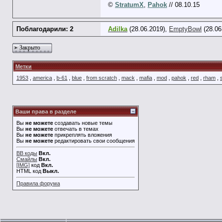
©
StratumX
,
Pahok
// 08.10.15
Поблагодарили: 2
Adilka
(28.06.2019),
EmptyBowl
(28.06
Закрыто
Метки
1953
,
america
,
b-61
,
blue
,
from scratch
,
mack
,
mafia
,
mod
,
pahok
,
red
,
rham
,
Ваши права в разделе
Вы
не можете
создавать новые темы
Вы
не можете
отвечать в темах
Вы
не можете
прикреплять вложения
Вы
не можете
редактировать свои сообщения
BB коды
Вкл.
Смайлы
Вкл.
[IMG]
код
Вкл.
HTML код
Выкл.
Правила форума