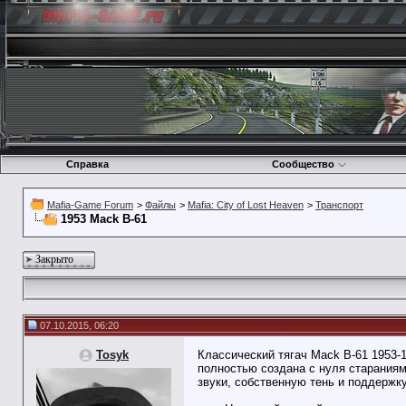
Справка
Сообщество
Mafia-Game Forum
>
Файлы
>
Mafia: City of Lost Heaven
>
Транспорт
1953 Mack B-61
Закрыто
07.10.2015, 06:20
Tosyk
Классический тягач Mack B-61 1953-
полностью создана с нуля старания
звуки, собственную тень и поддержк