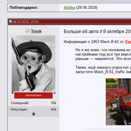
Поблагодарил:
Adilka
(28.06.2019)
08.10.2015, 15:54
Tosyk
Больше об авто // 8 октября 2
----------------------------------------------
Информация о
1953 Mack B-61
от
Vip
Но я же знаю, что половина их 
настройками под все три верси
раньше — накроются. Это искл
Также, ещё немного упростил 
запустите Mack_B-61_traffic.b
Administrator
Сообщений:
766
Репутация:
N/A
-------------------------------