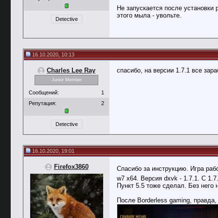
Не запускается после установки р
этого мыла - увольте.
Detective
16.10.2020, 10:13
Charles Lee Ray
спасибо, на версии 1.7.1 все зар
Junior Member
Сообщений:
1
Репутация:
2
Detective
16.10.2020, 19:01
Firefox3860
Спасибо за инструкцию. Игра раб
w7 x64. Версия dxvk - 1.7.1. С 1.7
Пункт 5.5 тоже сделал. Без него 
После Borderless gaming, правда,