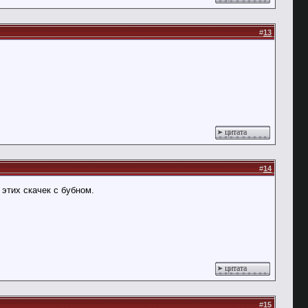
#
13
цитата
#
14
этих скачек с бубном.
цитата
#
15