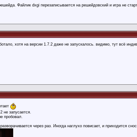
ешейда. Файлик dxgi перезаписывается на решейдовский и игра не старт
аботало, хотя на версии 1.7.2 даже не запускалось. видимо, тут всё инд
отает
.2 не запусается.
не пробовал.
 разворачивается через раз. Иногда наглухо повисает, и приходится снос