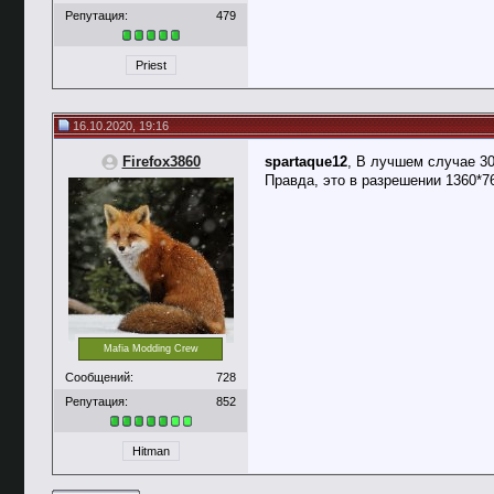
Репутация:
479
Priest
16.10.2020, 19:16
Firefox3860
spartaque12
, В лучшем случае 30,
Правда, это в разрешении 1360*7
Mafia Modding Crew
Сообщений:
728
Репутация:
852
Hitman