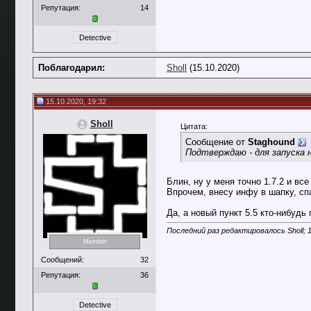
Репутация:
14
Detective
Поблагодарил:
Sholl
(15.10.2020)
15.10.2020, 19:32
Sholl
Цитата:
Сообщение от
Staghound
Подтверждаю - для запуска н
Блин, ну у меня точно 1.7.2 и все
Впрочем, внесу инфу в шапку, сп
Да, а новый пункт 5.5 кто-нибудь
Последний раз редактировалось Sholl; 
Member
Сообщений:
32
Репутация:
36
Detective