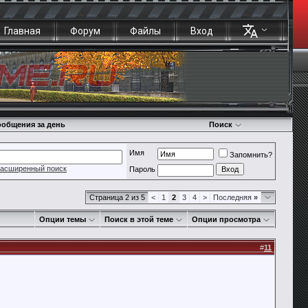
Главная
Форум
Файлы
Вход
общения за день
Поиск
Имя
Запомнить?
асширенный поиск
Пароль
Страница 2 из 5
<
1
2
3
4
>
Последняя
»
Опции темы
Поиск в этой теме
Опции просмотра
#
11