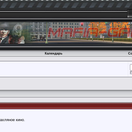
Календарь
Со
Р
ахляное кино.