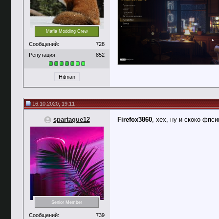
Mafia Modding Crew
Сообщений:
728
Репутация:
852
Hitman
16.10.2020, 19:11
spartaque12
Firefox3860
, хех, ну и скоко фпс
Senior Member
Сообщений:
739