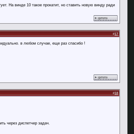
ует. На винде 10 такое прокатит, но ставить новую винду ради
цитата
#
17
ивидуально. в любом случае, еще раз спасибо !
цитата
#
18
ить через диспетчер задач.