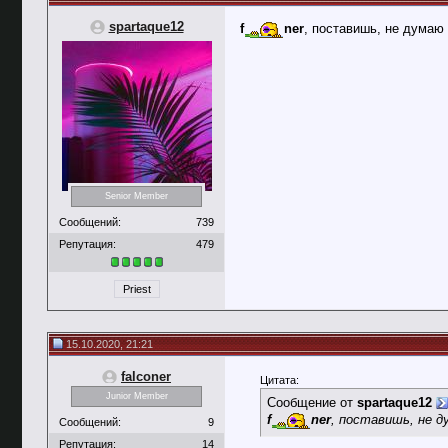
spartaque12
f
ner
, поставишь, не думаю
Senior Member
Сообщений:
739
Репутация:
479
Priest
15.10.2020, 21:21
falconer
Цитата:
Junior Member
Сообщение от
spartaque12
f
ner
, поставишь, не 
Сообщений:
9
Репутация:
14