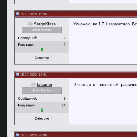
15.10.2020, 19:36
SergoKisss
Умножаю, на 1.7.1 заработало. В
Junior Member
Сообщений:
2
Репутация:
2
Detective
15.10.2020, 19:41
falconer
И опять этот тошнотный графичес
Junior Member
Сообщений:
9
Репутация:
14
Detective
15.10.2020, 20:06