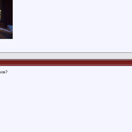
иков?