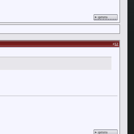
цитата
#
12
цитата