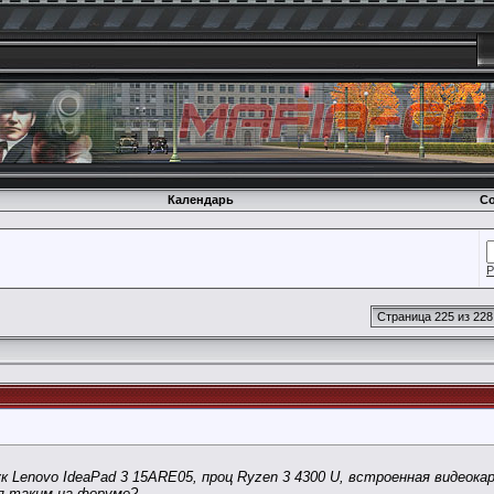
Календарь
Со
Р
Страница 225 из 228
к Lenovo IdeaPad 3 15ARE05, проц Ryzen 3 4300 U, встроенная видеока
я таким на форуме?