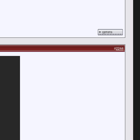
цитата
#
2244