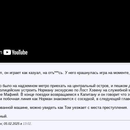
л, он играет как казуал, на отъ***сь. У него крашнулась игра на момент
о было на надземном метро приехать на центральный остров, и пешком д
полицейских устроить Норману экскурсию по Лост Хэвену на служебной 
е Мафией. В конце поездки возвращаемся к Капитану и он говорит что 
м побочная линия как Норман знакомится с соседкой, в следующей глав
орванной машине, можно увидеть как Том уезжает с места преступления.
ный.
x; 05.02.2025 в
13:02
.