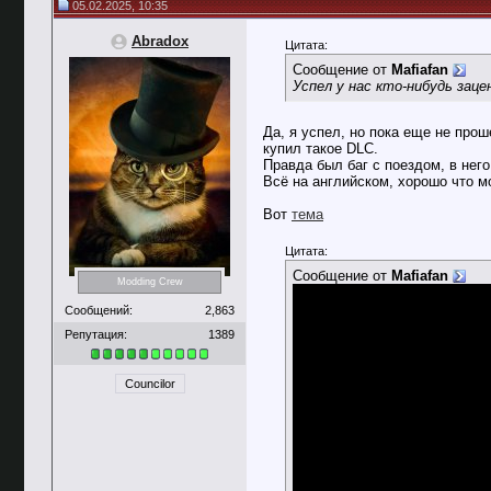
05.02.2025, 10:35
Abradox
Цитата:
Сообщение от
Mafiafan
Успел у нас кто-нибудь зац
Да, я успел, но пока еще не про
купил такое DLC.
Правда был баг с поездом, в нег
Всё на английском, хорошо что мо
Вот
тема
Цитата:
Сообщение от
Mafiafan
Modding Crew
Сообщений:
2,863
Репутация:
1389
Councilor