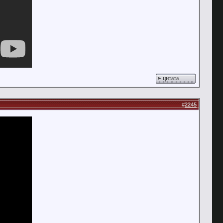
цитата
#
2245