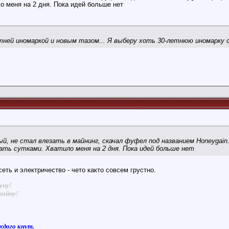
о меня на 2 дня. Пока идей больше нет
ней иномаркой и новым тазом... Я выберу хоть 30-летнюю иномарку с 
ый, не стал влезать в майнинг, скачал фуфел под названием Honeygain
ать сутками. Хватило меня на 2 дня. Пока идей больше нет
сеть и электричество - чето както совсем грустно.
уну!
войну!
ждого кнут.