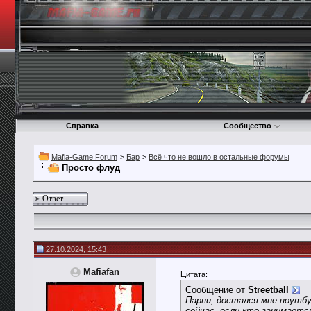
Справка
Сообщество
Mafia-Game Forum
>
Бар
>
Всё что не вошло в остальные форумы
Просто флуд
Ответ
27.10.2024, 15:43
Mafiafan
Цитата:
Сообщение от
Streetball
Парни, достался мне ноутбу
сейчас, если кто занимаетс