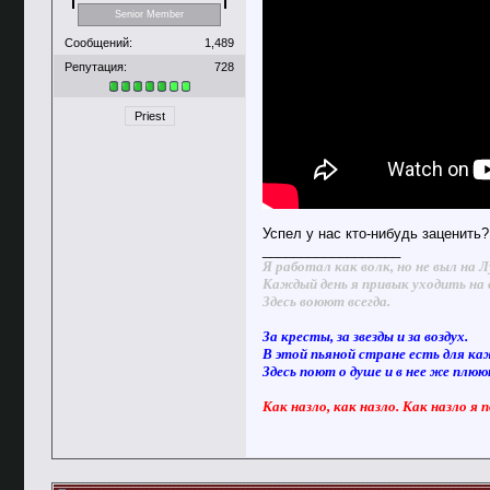
Senior Member
Сообщений:
1,489
Репутация:
728
Priest
Успел у нас кто-нибудь заценить?
__________________
Я работал как волк, но не выл на Л
Каждый день я привык уходить на 
Здесь воюют всегда.
За кресты, за звезды и за воздух.
В этой пьяной стране есть для ка
Здесь поют о душе и в нее же плю
Как назло, как назло. Как назло я 