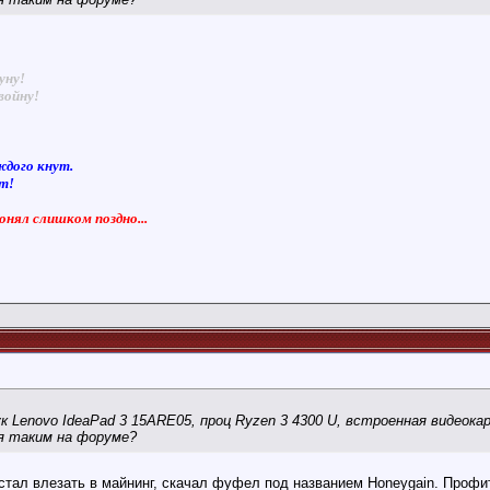
уну!
войну!
ждого кнут.
ют!
понял слишком поздно...
к Lenovo IdeaPad 3 15ARE05, проц Ryzen 3 4300 U, встроенная видеока
я таким на форуме?
 стал влезать в майнинг, скачал фуфел под названием Honeygain. Профит 