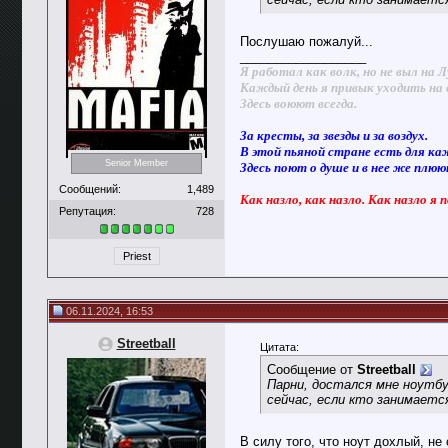
Послушаю пожалуй...
__________________
Я работал как волк, но не выл на Л
Каждый день я привык уходить на 
Здесь воюют всегда.
За кресты, за звезды и за воздух.
В этой пьяной стране есть для ка
Senior Member
Здесь поют о душе и в нее же плю
Сообщений:
1,489
Как назло, как назло. Как назло я 
Репутация:
728
Priest
06.11.2024, 16:53
Streetball
Цитата:
Сообщение от
Streetball
Парни, достался мне ноутбу
сейчас, если кто занимаетс
В силу того, что ноут дохлый, не