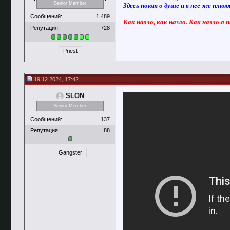
Senior Member
Здесь поют о душе и в нее же плю
Сообщений:
1,489
Как назло, как назло. Как назло я 
Репутация:
728
Priest
19.12.2024, 17:42
SLON
Senior Member
Сообщений:
137
Репутация:
88
Gangster