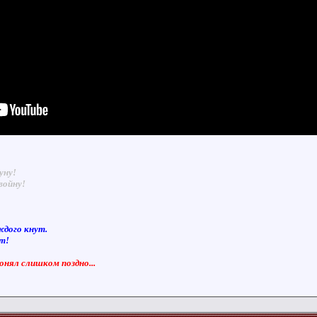
уну!
войну!
ждого кнут.
ют!
понял слишком поздно...