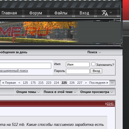
Главная
Форум
Файлы
Вход
общения за день
Поиск
Имя
Запомнить?
асширенный поиск
Пароль
«
Первая
<
125
175
215
223
224
225
226
227
>
Последняя
»
Опции темы
Поиск в этой теме
Опции просмотра
#
2241
рта на 512 mb. Какие способы пассивного заработка есть