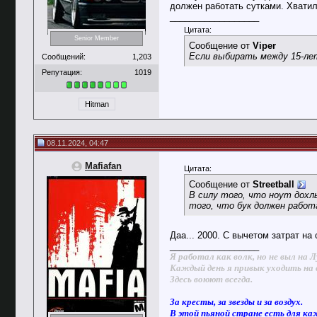
должен работать сутками. Хватил
__________________
Цитата:
Senior Member
Сообщение от
Viper
Если выбирать между 15-лет
Сообщений:
1,203
Репутация:
1019
Hitman
08.11.2024, 04:47
Mafiafan
Цитата:
Сообщение от
Streetball
В силу того, что ноут дохл
того, что бук должен работ
Даа... 2000. С вычетом затрат на 
__________________
Я работал как волк, но не выл на Л
Каждый день я привык уходить на 
Здесь воюют всегда.
За кресты, за звезды и за воздух.
В этой пьяной стране есть для ка