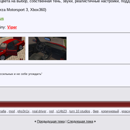
вета на выбор, собственная тень, звуки, реалистичные настройки, подде
rza Motorsport 3, Xbox360)
ius
йлу:
Viper
ссильных и не себе угождать"
mafia
,
mod
,
pho3n1x
,
real driver
,
red
,
s14b23
,
turn 10 studios
,
бмв
,
коричневый
,
крас
«
Предыдущая тема
|
Следующая тема
»