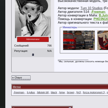
Высококачественная модель, три ц
Автор модели:
Turn 10 Studios
(Fo
Автор двигателя S14:
-Freeman-
Автор конвертации в Mafia:
B.Jul
Помощь в конвертации:
PHO3N1X
Автор оригинального текста к фа
Миниатюры
Administrator
Сообщений:
766
Репутация:
N/A
__________________
"Мы, сильные, должны сносить немощи бе
Ответ
Метки
-freeman-
,
b.julius
,
bilstein b6
,
black
,
bmw
,
brown
,
fm3
,
forza motorsport 3
,