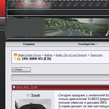
Справка
Сообщество
Mafia-Game Forum
>
Файлы
>
Mafia: City of Lost Heaven
>
Транспорт
1991 BMW M3 (E30)
Ответ
29.01.2011, 13:33
Tosyk
Сегодня праздник у любителей Б
только двигателем S14B23 (рядная
полным обвесом и дисками BBS. П
S-серии делают из неё настоящу