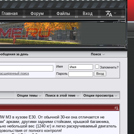
Главная
Форум
Файлы
Вход
общения за день
Поиск
Имя
Запомнить?
асширенный поиск
Пароль
Опции темы
Поиск в этой теме
Опции просмотра
#
1
 M3 в кузове E30. От обычной 30-ки она отличается не
ыми" арками, другими задними стойками, крышкой багажника,
ьно небольшой вес (1240 кг) и легко раскручиваемый двигатель
овольствия от полного контроля!