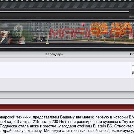
Календарь
Со
Р
аварской техники, представляем Вашему вниманию первую в истории BMW
 4-ка, 2.3 литра, 215 л.с. и 230 Нм), но и расширенным кузовом с "дут
одвеска стала ниже и жестче благодаря стойкам Bilstein B6. Относител
ю драйверскую машину. Минимум электронных "ошейников", максимум уд