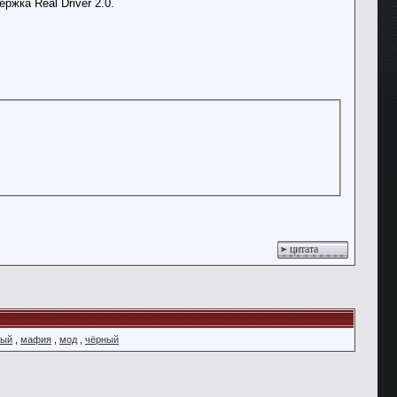
ржка Real Driver 2.0.
цитата
ный
,
мафия
,
мод
,
чёрный