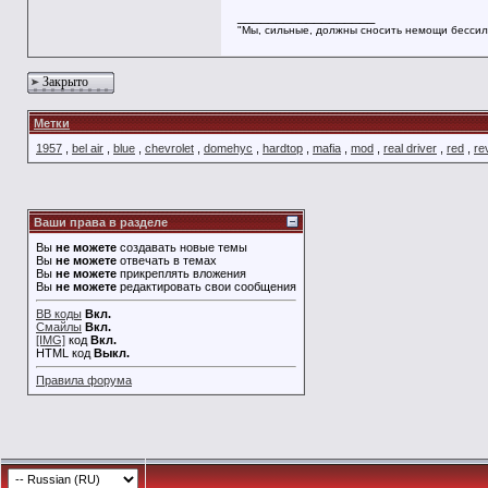
__________________
"Мы, сильные, должны сносить немощи бессил
Закрыто
Метки
1957
,
bel air
,
blue
,
chevrolet
,
domehyc
,
hardtop
,
mafia
,
mod
,
real driver
,
red
,
re
Ваши права в разделе
Вы
не можете
создавать новые темы
Вы
не можете
отвечать в темах
Вы
не можете
прикреплять вложения
Вы
не можете
редактировать свои сообщения
BB коды
Вкл.
Смайлы
Вкл.
[IMG]
код
Вкл.
HTML код
Выкл.
Правила форума