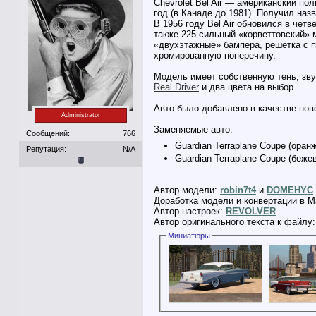
Chevrolet Bel Air — американский по
год (в Канаде до 1981). Получил на
В 1956 году Bel Air обновился в четв
также 225-сильный «корветтовский»
«двухэтажные» бампера, решётка с 
хромированную поперечину.
Модель имеет собственную тень, зву
Real Driver
и два цвета на выбор.
Авто было добавлено в качестве ново
Administrator
Заменяемые авто:
Сообщений:
766
Guardian Terraplane Coupe (оранж
Репутация:
N/A
Guardian Terraplane Coupe (бежевы
Автор модели:
robin7t4
и
DOMEHYC
Доработка модели и конвертации в M
Автор настроек:
REVOLVER
Автор оригинального текста к файлу
Миниатюры