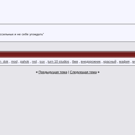
ссильных и не себе угождать"
n_dok
,
mod
,
pahok
,
red
,
suv
,
turn 10 studios
,
бмв
,
внедорожник
,
красный
,
мафия
,
м
«
Предыдущая тема
|
Следующая тема
»