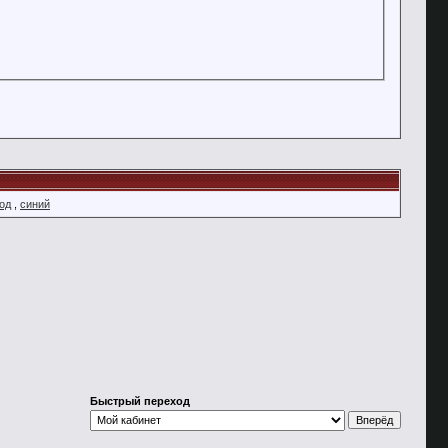
од
,
синий
Быстрый переход