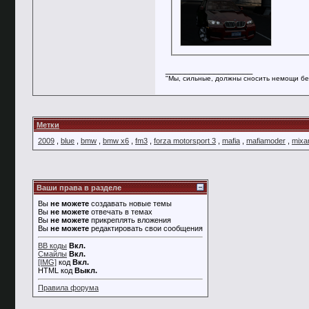
__________________
"Мы, сильные, должны сносить немощи бе
Метки
2009
,
blue
,
bmw
,
bmw x6
,
fm3
,
forza motorsport 3
,
mafia
,
mafiamoder
,
mixa
Ваши права в разделе
Вы
не можете
создавать новые темы
Вы
не можете
отвечать в темах
Вы
не можете
прикреплять вложения
Вы
не можете
редактировать свои сообщения
BB коды
Вкл.
Смайлы
Вкл.
[IMG]
код
Вкл.
HTML код
Выкл.
Правила форума