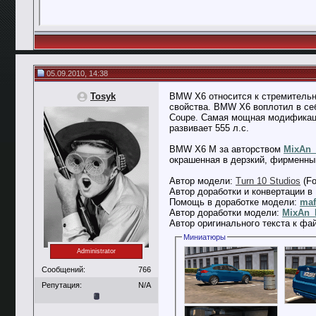
05.09.2010, 14:38
Tosyk
BMW X6 относится к стремительн
свойства. BMW X6 воплотил в себ
Coupe. Самая мощная модификаци
развивает 555 л.с.
BMW X6 M за авторством
MixAn
окрашенная в дерзкий, фирменный
Автор модели:
Turn 10 Studios
(Fo
Автор доработки и конвертации в 
Помощь в доработке модели:
ma
Автор доработки модели:
MixAn_
Автор оригинального текста к фа
Миниатюры
Administrator
Сообщений:
766
Репутация:
N/A