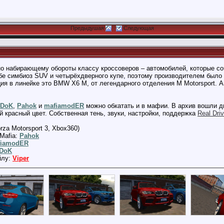
Предыдушая
Следующая
о набирающему обороты классу кроссоверов – автомобилей, которые соч
е симбиоз SUV и четырёхдверного купе, поэтому производителем было п
я в линейке это BMW X6 M, от легендарного отделения M Motorsport. А
_DoK
,
Pahok
и
mafiamodER
можно обкатать и в мафии. В архив вошли дв
 красный цвет. Собственная тень, звуки, настройки, поддержка
Real Driv
rza Motorsport 3, Xbox360)
Mafia:
Pahok
fiamodER
DoK
йлу:
Viper