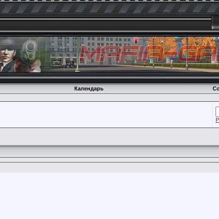
Календарь
Со
Р