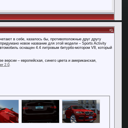
#
1
етают в себе, казалось бы, противоположные друг другу
ридумано новое название для этой модели – Sports Activity
втомобиль оснащен 4.4 литровым битурбо-мотором V8, который
е версии – европейская, синего цвета и американская,
er 2.0
.