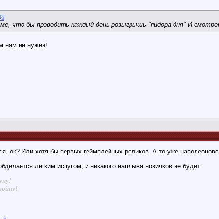
ме, что бы проводить каждый день розыгрышь "пидора дня" И смотрет
м нам не нужен!
я, ок? Или хотя бы первых геймплейных роликов. А то уже наполеоновск
обделается лёгким испугом, и никакого наплыва новичков не будет.
уну!
войну!