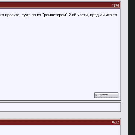
#
276
о проекта, судя по их "ремастерам" 2-ой части, вряд-ли что-то
цитата
#
277