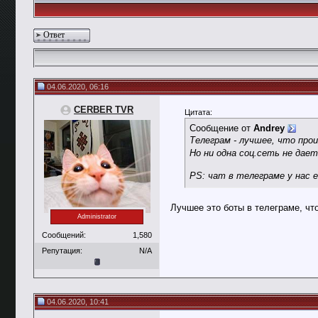
Ответ
04.06.2020, 06:16
CERBER TVR
Цитата:
Сообщение от
Andrey
Телеграм - лучшее, что пр
Но ни одна соц.сеть не дае
PS: чат в телеграме у нас 
Лучшее это боты в телеграме, чт
Administrator
Сообщений:
1,580
Репутация:
N/A
04.06.2020, 10:41