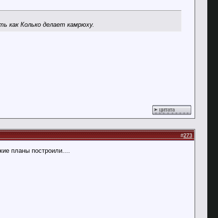
ь как Колько делает камрюху.
цитата
#
273
ие планы построили....