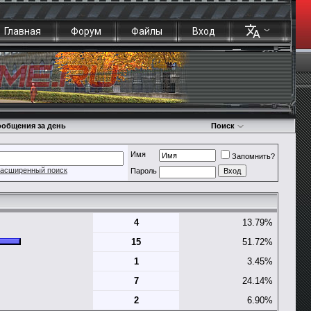
Главная
Форум
Файлы
Вход
общения за день
Поиск
Имя
Запомнить?
асширенный поиск
Пароль
4
13.79%
15
51.72%
1
3.45%
7
24.14%
2
6.90%