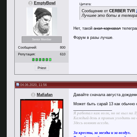
EmptyBowl
Цитата:
Сообщение от
CERBER TVR
Лучшее это боты в телегра
Нет, такой
анал-карнавал
телегра
Форум в разы лучше.
Senior Member
Сообщений:
800
Репутация:
610
Priest
04.06.2020, 11:56
Mafiafan
Давайте сначала августа дождемс
Может быть сарай 13 как обычно 
__________________
Я работал как волк, но не выл на Л
Каждый день я привык уходить на 
Здесь воюют всегда.
За кресты, за звезды и за воздух.