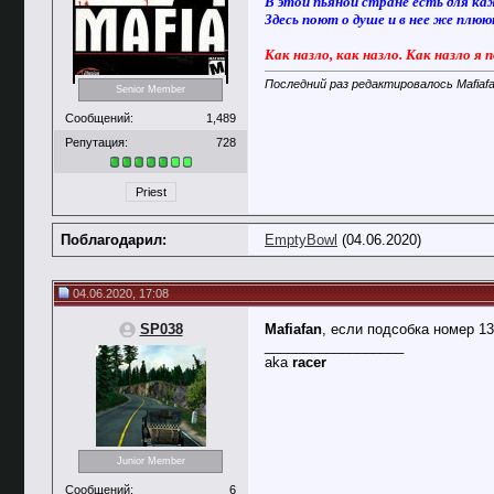
В этой пьяной стране есть для ка
Здесь поют о душе и в нее же плю
Как назло, как назло. Как назло я 
Последний раз редактировалось Mafiafa
Senior Member
Сообщений:
1,489
Репутация:
728
Priest
Поблагодарил:
EmptyBowl
(04.06.2020)
04.06.2020, 17:08
SP038
Mafiafan
, если подсобка номер 1
__________________
aka
racer
Junior Member
Сообщений:
6