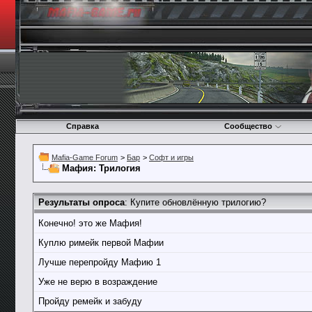
Справка
Сообщество
Mafia-Game Forum
>
Бар
>
Софт и игры
Мафия: Трилогия
Результаты опроса
: Купите обновлённую трилогию?
Конечно! это же Мафия!
Куплю римейк первой Мафии
Лучше перепройду Мафию 1
Уже не верю в возраждение
Пройду ремейк и забуду