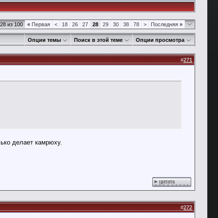
28 из 100
«
Первая
<
18
26
27
28
29
30
38
78
>
Последняя
»
Опции темы
Поиск в этой теме
Опции просмотра
#
271
лько делает камрюху.
цитата
#
272