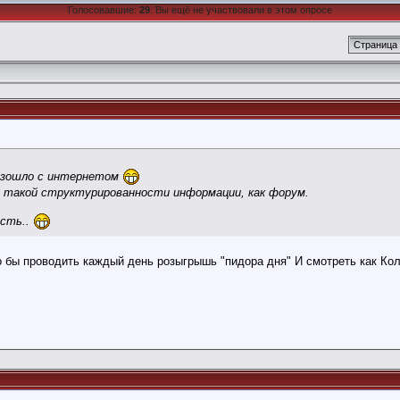
Голосовавшие:
29
. Вы ещё не участвовали в этом опросе
Страница 
оизошло с интернетом
т такой структурированности информации, как форум.
есть..
о бы проводить каждый день розыгрышь "пидора дня" И смотреть как Ко