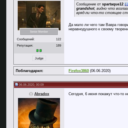
Сообщение от
spartaque12
grandshot
, видно что возла
вряд-ли что-то стоящее с
Да мало ли чего там Вавра говори
неравнодушного к своему творени
Senior Member
Сообщений:
122
Репутация:
189
Judge
Поблагодарил:
Firefox3860
(06.06.2020)
06.06.2020, 00:09
Abradox
Сегодня, 6 июня покажут что-то н