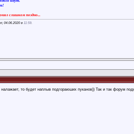
ждого кнут.
ют!
понял слишком поздно...
n; 04.06.2020 в
11:59
.
3 налажает, то будет наплыв подгораюших пуканов)) Так и так форум под