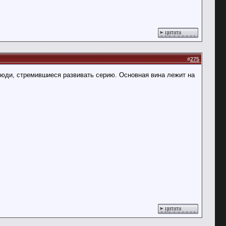
цитата
#
275
люди, стремившиеся развивать серию. Основная вина лежит на
цитата