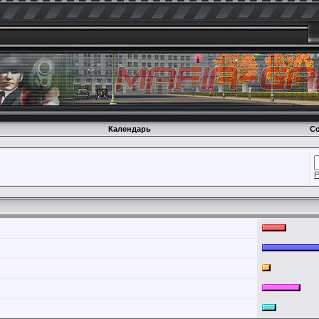
Календарь
Со
Р