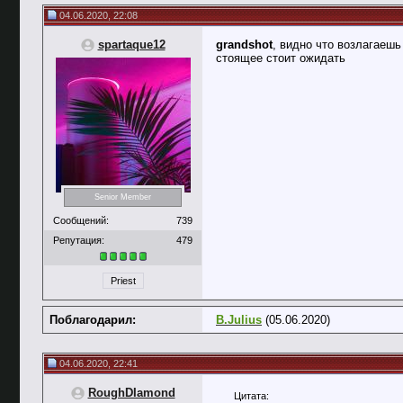
04.06.2020, 22:08
spartaque12
grandshot
, видно что возлагаешь
стоящее стоит ожидать
Senior Member
Сообщений:
739
Репутация:
479
Priest
Поблагодарил:
B.Julius
(05.06.2020)
04.06.2020, 22:41
RoughDIamond
Цитата: