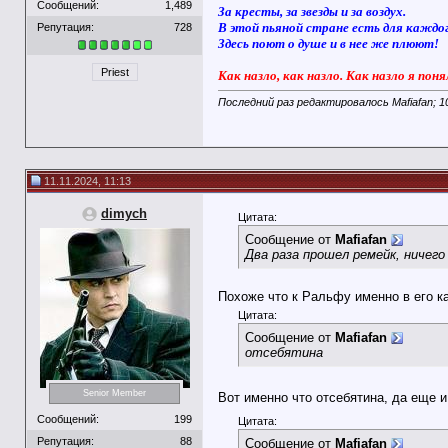
Сообщений:
1,489
За кресты, за звезды и за воздух.
В этой пьяной стране есть для каждо
Репутация:
728
Здесь поют о душе и в нее же плюют!
Priest
Как назло, как назло. Как назло я поня
Последний раз редактировалось Mafiafan; 1
11.11.2024, 11:13
dimych
Цитата:
Сообщение от
Mafiafan
Два раза прошел ремейк, ничего 
Похоже что к Ральфу именно в его ка
Цитата:
Сообщение от
Mafiafan
отсебятина
Senior Member
Вот именно что отсебятина, да еще и
Сообщений:
199
Цитата:
Репутация:
88
Сообщение от
Mafiafan