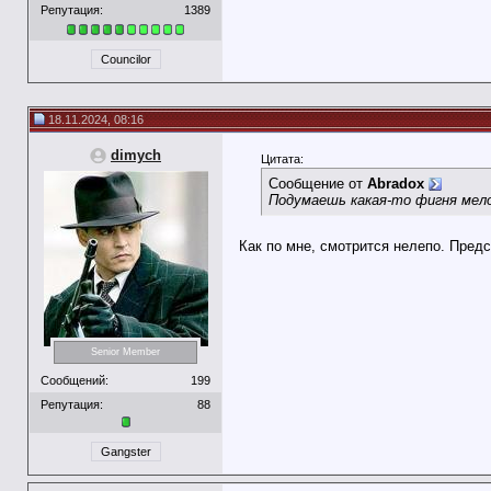
Репутация:
1389
Councilor
18.11.2024, 08:16
dimych
Цитата:
Сообщение от
Abradox
Подумаешь какая-то фигня мело
Как по мне, смотрится нелепо. Предс
Senior Member
Сообщений:
199
Репутация:
88
Gangster