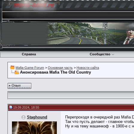
Справка
Сообщество
Mafia-Game Forum
>
Основная часть
>
Новости сайта
Анонсирована Mafia The Old Country
Ответ
19.09.2024, 18:55
Staghound
Перепроходя в очередной раз Mafia D
Так что пусть делают - главное чтоб
Ну и на тему машинкоф - в 1900-е с 