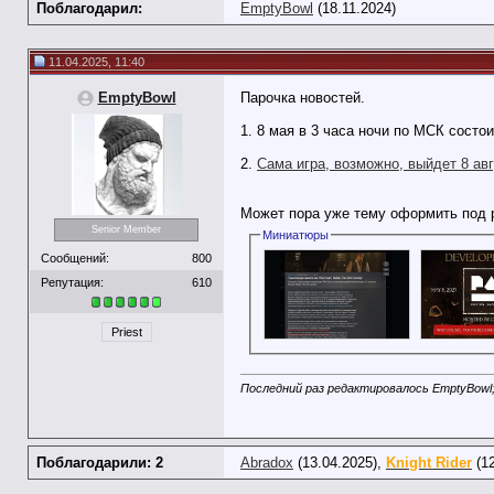
Поблагодарил:
EmptyBowl
(18.11.2024)
11.04.2025, 11:40
EmptyBowl
Парочка новостей.
1. 8 мая в 3 часа ночи по МСК сост
2.
Сама игра, возможно, выйдет 8 авг
Может пора уже тему оформить под р
Senior Member
Миниатюры
Сообщений:
800
Репутация:
610
Priest
Последний раз редактировалось EmptyBowl;
Поблагодарили: 2
Abradox
(13.04.2025),
Knight Rider
(12