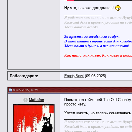
Ну что, похоже дождались!
__________________
Я работал как волк, но не выл на Луну
Каждый день я привык уходить на вой
Здесь воюют всегда.
За кресты, за звезды и за воздух.
В этой пьяной стране есть для каждо
Здесь поют о душе и в нее же плюют!
Как назло, как назло. Как назло я поня
Поблагодарил:
EmptyBowl
(09.05.2025)
08.05.2025, 18:21
Mafiafan
Посмотрел геймплей The Old Country.
просто нету.
Хотел купить, но теперь сомневаюсь 
__________________
Я работал как волк, но не выл на Луну
Каждый день я привык уходить на вой
Здесь воюют всегда.