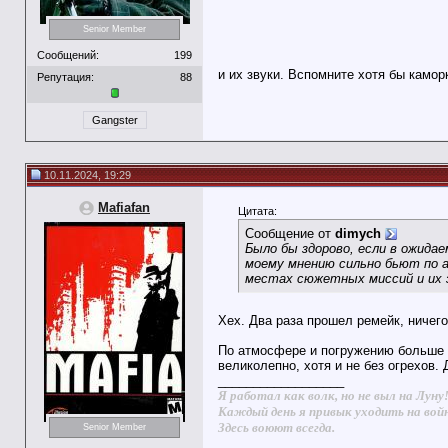
Senior Member
Сообщений:
199
и их звуки. Вспомните хотя бы камо
Репутация:
88
Gangster
10.11.2024, 19:29
Mafiafan
Цитата:
Сообщение от
dimych
Было бы здорово, если в ожида
моему мнению сильно бьют по а
местах сюжетных миссий и их з
Хех. Два раза прошел ремейк, ничего
По атмосфере и погружению больше л
великолепно, хотя и не без огрехов.
__________________
Я работал как волк, но не выл на Луну
Каждый день я привык уходить на вой
Здесь воюют всегда.
Senior Member