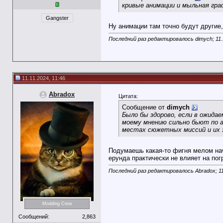
кривые анимации и мыльная гра
Gangster
Ну анимации там точно будут другие,
Последний раз редактировалось dimych; 11.
11.11.2024, 11:46
Abradox
Цитата:
Сообщение от
dimych
Было бы здорово, если в ожида
моему мнению сильно бьют по а
местах сюжетных миссий и их з
Подумаешь какая-то фигня мелом наче
ерунда практически не влияет на по
Последний раз редактировалось Abradox; 11
Modding Crew
Сообщений:
2,863