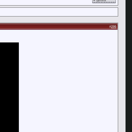
цитата
#
295