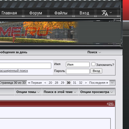
Главная
Форум
Файлы
Вход
общения за день
Поиск
Имя
Запомнить?
асширенный поиск
Пароль
Страница 30 из 33
«
Первая
<
20
28
29
30
31
32
>
Последняя
»
Опции темы
Поиск в этой теме
Опции просмотра
#
291