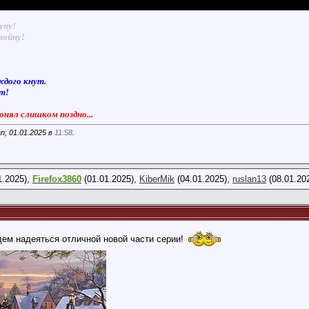
уну!
войну!
ждого кнут.
ют!
понял слишком поздно...
n; 01.01.2025 в
11:58
.
1.2025),
Firefox3860
(01.01.2025),
KiberMik
(04.01.2025),
ruslan13
(08.01.20
дем надеяться отличной новой части серии!