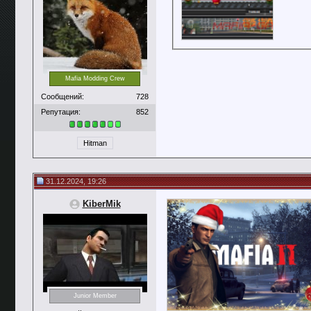
Mafia Modding Crew
Сообщений:
728
Репутация:
852
Hitman
31.12.2024, 19:26
KiberMik
Junior Member