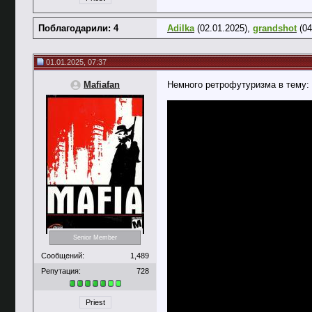
Поблагодарили: 4
Adilka
(02.01.2025),
grandshot
(04
01.01.2025, 07:37
Mafiafan
Немного ретрофутуризма в тему:
Senior Member
Сообщений:
1,489
Репутация:
728
Priest