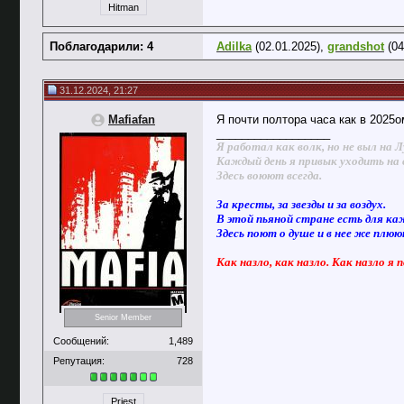
Hitman
Поблагодарили: 4
Adilka
(02.01.2025),
grandshot
(04
31.12.2024, 21:27
Mafiafan
Я почти полтора часа как в 2025ом
__________________
Я работал как волк, но не выл на Л
Каждый день я привык уходить на 
Здесь воюют всегда.
За кресты, за звезды и за воздух.
В этой пьяной стране есть для ка
Здесь поют о душе и в нее же плю
Как назло, как назло. Как назло я 
Senior Member
Сообщений:
1,489
Репутация:
728
Priest