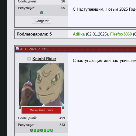
Сообщений:
26
Репутация:
65
С Наступающим, Новым 2025 Год
Gangster
Поблагодарили: 5
Adilka
(02.01.2025),
Firefox3860
(0
31.12.2024, 21:03
Knight Rider
С наступающим или наступивши
Mafia-Game Team
Сообщений:
499
Репутация:
843