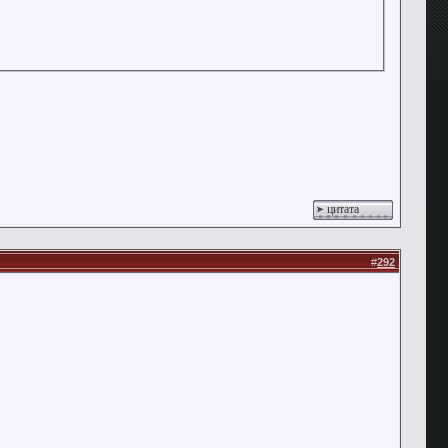
цитата
#
292