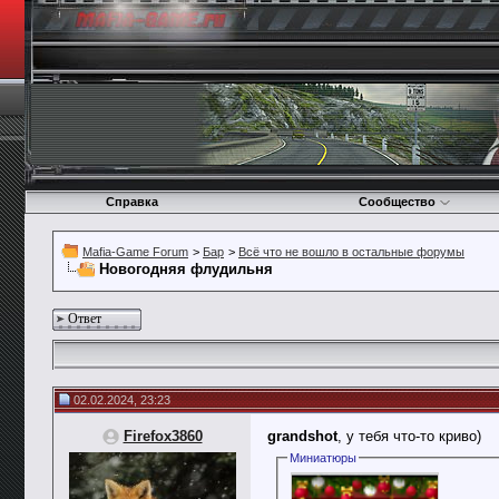
Справка
Сообщество
Mafia-Game Forum
>
Бар
>
Всё что не вошло в остальные форумы
Новогодняя флудильня
Ответ
02.02.2024, 23:23
Firefox3860
grandshot
, у тебя что-то криво)
Миниатюры