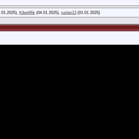
.01.2025),
KiberMik
(04.01.2025),
ruslan13
(01.01.2025)