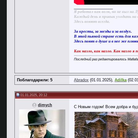
__________________
Я работал как волк, но не выл на Л
Каждый день я привык уходить на 
Здесь воюют всегда.
За кресты, за звезды и за воздух.
В этой пьяной стране есть для ка
Здесь поют о душе и в нее же плю
Как назло, как назло. Как назло я 
Последний раз редактировалось Mafiafa
Поблагодарили: 5
Abradox
(01.01.2025),
Adilka
(02.0
01.01.2025, 20:12
dimych
С Новым годом! Всем добра и бу