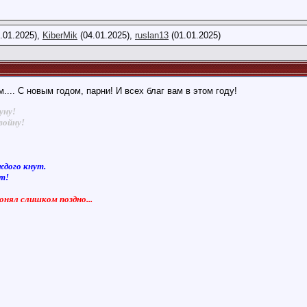
.01.2025),
KiberMik
(04.01.2025),
ruslan13
(01.01.2025)
.... С новым годом, парни! И всех благ вам в этом году!
уну!
войну!
ждого кнут.
ют!
понял слишком поздно...