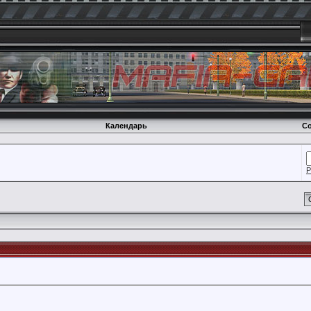
Календарь
Со
Р