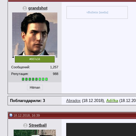
grandshot
vBulletin [media]
#667e34
Сообщений:
1,257
Репутация:
988
Hitman
Поблагодарили: 3
Abradox
(18.12.2018),
Adilka
(18.12.20
18.12.2018, 16:39
Streetball