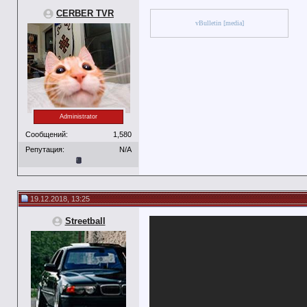
CERBER TVR
vBulletin [media]
Administrator
Сообщений:
1,580
Репутация:
N/A
19.12.2018, 13:25
Streetball