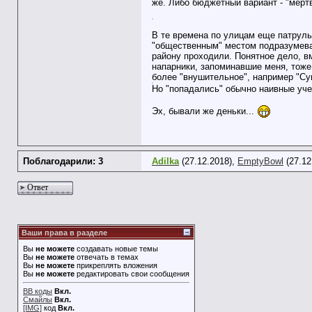
же. Либо бюджетный вариант - "мертв
В те времена по улицам еще патрул
"общественным" местом подразумевал
району проходили. Понятное дело, вм
напарники, запоминавшие меня, тоже 
более "внушительное", например "Су
Но "попадались" обычно наивные уче
Эх, бывали же деньки...
Поблагодарили: 3
Adilka
(27.12.2018),
EmptyBowl
(27.12
Ответ
Ваши права в разделе
Вы
не можете
создавать новые темы
Вы
не можете
отвечать в темах
Вы
не можете
прикреплять вложения
Вы
не можете
редактировать свои сообщения
BB коды
Вкл.
Смайлы
Вкл.
[IMG]
код
Вкл.