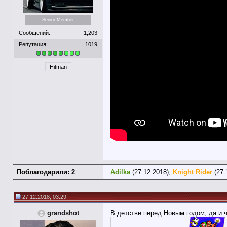
Senior Member
Сообщений:
1,203
Репутация:
1019
Hitman
Поблагодарили: 2
Adilka
(27.12.2018),
Knight Rider
(27.
27.12.2018, 03:29
grandshot
В детстве перед Новым годом, да и ч