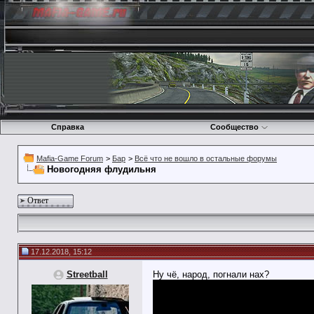
Справка
Сообщество
Mafia-Game Forum
>
Бар
>
Всё что не вошло в остальные форумы
Новогодняя флудильня
Ответ
17.12.2018, 15:12
Streetball
Ну чё, народ, погнали нах?