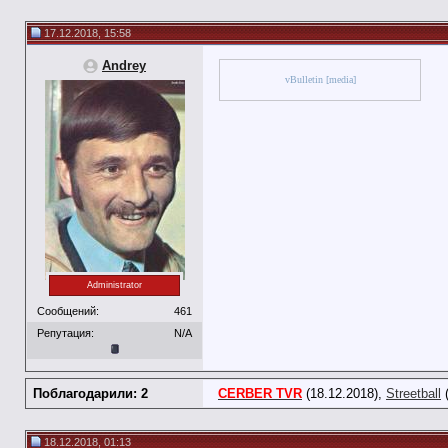
17.12.2018, 15:58
Andrey
vBulletin [media]
Administrator
Сообщений:
461
Репутация:
N/A
Поблагодарили: 2
CERBER TVR
(18.12.2018),
Streetball
(
18.12.2018, 01:13