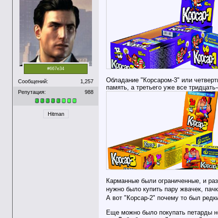
#667e34
Обладание "Корсаром-3" или четверты
Сообщений:
1,257
память, а третьего уже все тридцать-
Репутация:
988
Hitman
Карманные были ограниченные, и раз
нужно было купить пару жвачек, пач
А вот "Корсар-2" почему то был редк
Еще можно было покупать петарды не