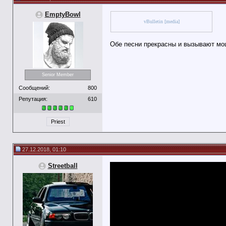
EmptyBowl
vBulletin [media]
Обе песни прекрасны и вызывают мо
Senior Member
Сообщений:
800
Репутация:
610
Priest
27.12.2018, 01:10
Streetball